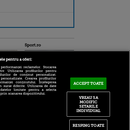
Sport.ro
ele pentru a oferi:
 performanței reclamelor. Stocarea
v. Utilizarea profilurilor pentru
ilurilor de conținut personalizat.
 personalizate. Crearea profilurilor
rmanței conținutului. Înțelegerea
ACCEPT TOATE
n surse diferite. Utilizarea de date
Hakan Calhanoglu rupe
ldau din
 datelor limitate pentru a selecta
tăcerea: ce decizie a luat în
 și
 prin scanarea dispozitivului.
privința viitorului său și de
 logodnica
VREAU SA
ce și-a vândut motocicleta
 sunt
MODIFIC
ă criminală
Arsenal a spart banca!
SETARILE
85.000.000 de euro pentru
INDIVIDUAL
ntru
transferul verii: „Mă simt
ita lui,
extraordinar”
t tată!
Victor Angelescu a văzut
RESPING TOATE
, Adela
faza controversată din UTA