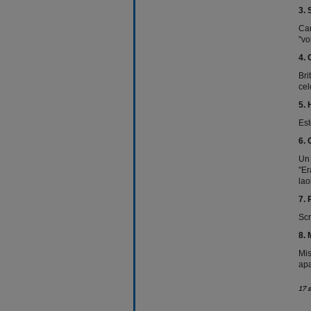
3. 
Can
"vo
4. 
Bri
cel
5. 
Est
6. 
Un 
"Er
lao
7. 
Scr
8. 
Mis
apa
17 