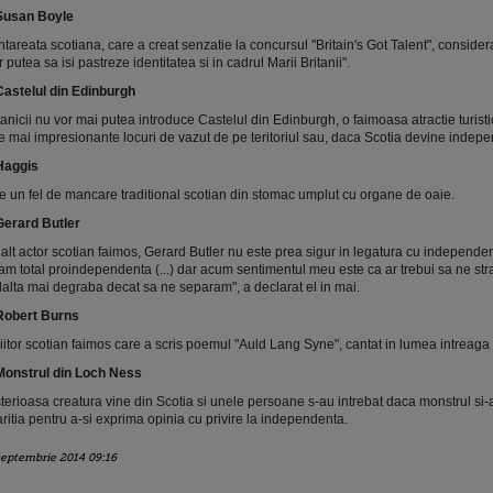
Susan Boyle
tareata scotiana, care a creat senzatie la concursul "Britain's Got Talent", considera
r putea sa isi pastreze identitatea si in cadrul Marii Britanii".
Castelul din Edinburgh
tanicii nu vor mai putea introduce Castelul din Edinburgh, o faimoasa atractie turistic
e mai impresionante locuri de vazut de pe teritoriul sau, daca Scotia devine indep
Haggis
e un fel de mancare traditional scotian din stomac umplut cu organe de oaie.
Gerard Butler
alt actor scotian faimos, Gerard Butler nu este prea sigur in legatura cu independen
am total proindependenta (...) dar acum sentimentul meu este ca ar trebui sa ne s
lalta mai degraba decat sa ne separam", a declarat el in mai.
Robert Burns
iitor scotian faimos care a scris poemul "Auld Lang Syne", cantat in lumea intreag
Monstrul din Loch Ness
terioasa creatura vine din Scotia si unele persoane s-au intrebat daca monstrul si-a
ritia pentru a-si exprima opinia cu privire la independenta.
septembrie 2014 09:16