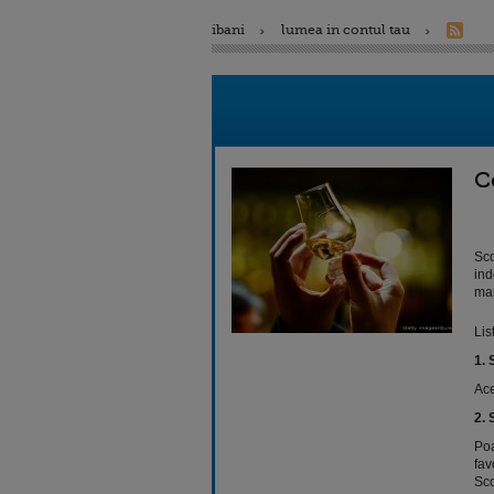
ibani
lumea in contul tau
C
Sco
ind
man
Lis
1. 
Ace
2.
Poa
fav
Sco