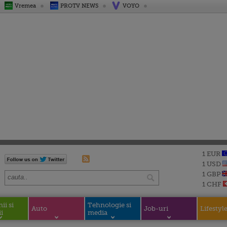
Vremea
PROTV NEWS
VOYO
1 EUR
1 USD
1 GBP
1 CHF
i si
Tehnologie si
Auto
Job-uri
Lifestyl
i
media