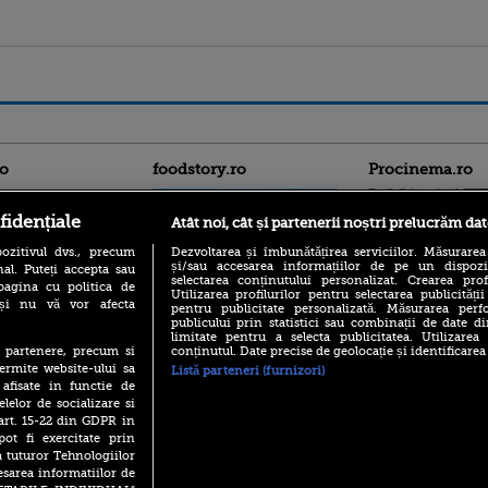
ro
foodstory.ro
Procinema.ro
fidențiale
Atât noi, cât și partenerii noștri prelucrăm dat
ozitivul dvs., precum
Dezvoltarea și îmbunătățirea serviciilor. Măsurarea
și/sau accesarea informațiilor de pe un dispoziti
al. Puteți accepta sau
selectarea conținutului personalizat. Crearea prof
pagina cu politica de
Utilizarea profilurilor pentru selectarea publicității
i și nu vă vor afecta
pentru publicitate personalizată. Măsurarea perfo
publicului prin statistici sau combinații de date di
(P) Descoperă Lumea
Nikolaj Coster-Wa
limitate pentru a selecta publicitatea. Utilizarea
Evenimentelor din România
Urzeala Tronurilor
conținutul. Date precise de geolocație și identificarea
te partenere, precum si
cu Transilvania Events!
Annabelle Wallis,
ermite website-ului sa
Listă parteneri (furnizori)
lui Sebastian Stan,
(P) Raku, gaming intens și o
 afisate in functie de
prinși într-o curs
pauză binemeritată cu...
elelor de socializare si
pizza Guseppe
 art. 15-22 din GDPR in
Emoții intense pe
Sebastian Stan! Iub
pot fi exercitate prin
(P) Poți folosi bonurile de
Annabelle, l-a făcu
a tuturor Tehnologiilor
masă pentru a comanda
mâncare acasă? Lista
esarea informatiilor de
Din 14 septembrie
aplicațiilor care le acceptă