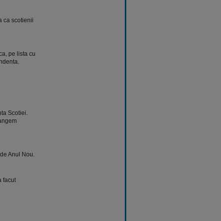
 ca scotienii
a, pe lista cu
endenta.
ta Scotiei.
trangem
a de Anul Nou.
 facut