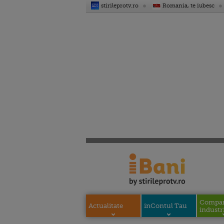
stirileprotv.ro
Romania, te iubesc
Compani
Actualitate
inContul Tau
industri