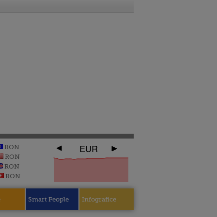
EUR
RON
RON
RON
RON
e
Smart People
Infografice