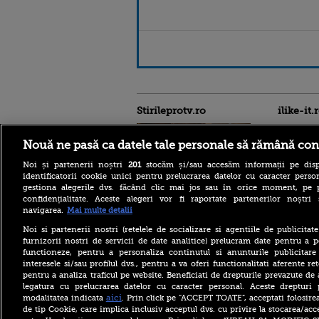
Stirileprotv.ro
ilike-it.
Nouă ne pasă ca datele tale personale să rămână con
Noi și partenerii noștri
201
stocăm și/sau accesăm informații pe disp
identificatorii cookie unici pentru prelucrarea datelor cu caracter person
gestiona alegerile dvs. făcând clic mai jos sau în orice moment, pe 
confidențialitate. Aceste alegeri vor fi raportate partenerilor noștr
Pe cine a propus partidul lui
navigarea.
Mai multe detalii
Peter Magyar pentru
președinția Ungariei.
Noi si partenerii nostri (retelele de socializare si agentiile de publicita
Numele care intră în cursa
furnizorii nostri de servicii de date analitice) prelucram date pentru a p
pentru funcția supremă
functioneze, pentru a personaliza continutul si anunturile publicitare
interesele si/sau profilul dvs., pentru a va oferi functionalitati aferente ret
Incendiu într-un
pentru a analiza traficul pe website. Beneficiati de drepturile prevazute de
apartament dintr-un bloc
din Oradea. Proprietara a
legatura cu prelucrarea datelor cu caracter personal. Aceste drepturi 
fost găsită moartă de către
aici
modalitatea indicata
. Prin click pe “ACCEPT TOATE”, acceptati folosire
pompieri
de tip Cookie, care implica inclusiv acceptul dvs. cu privire la stocarea/acc