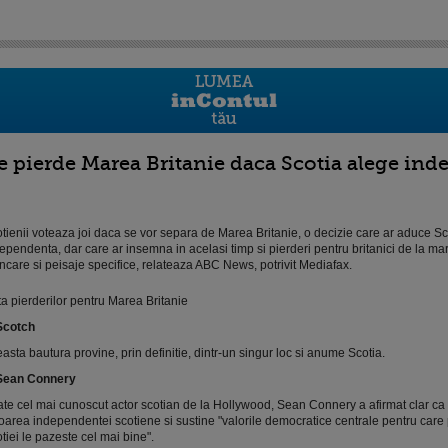
e pierde Marea Britanie daca Scotia alege in
tienii voteaza joi daca se vor separa de Marea Britanie, o decizie care ar aduce Sc
ependenta, dar care ar insemna in acelasi timp si pierderi pentru britanici de la mari
care si peisaje specifice, relateaza ABC News, potrivit Mediafax.
ta pierderilor pentru Marea Britanie
Scotch
asta bautura provine, prin definitie, dintr-un singur loc si anume Scotia.
 Sean Connery
te cel mai cunoscut actor scotian de la Hollywood, Sean Connery a afirmat clar ca 
oarea independentei scotiene si sustine "valorile democratice centrale pentru care
tiei le pazeste cel mai bine".