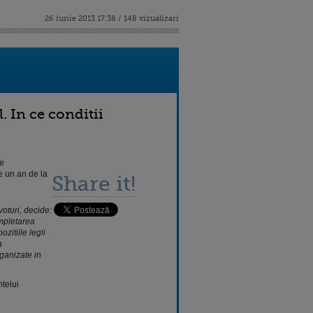
26 iunie 2013 17:38 / 148 vizualizari
. In ce conditii
e
e un an de la
Share it!
oturi, decide:
ompletarea
zitiile legii
a
ganizate in
telui