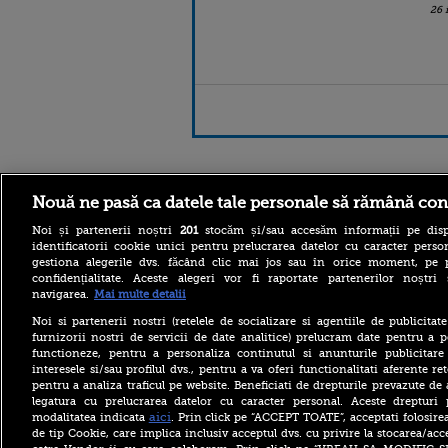
26 
Stirileprotv.ro
ilike-it.
Nouă ne pasă ca datele tale personale să rămână con
Noi și partenerii noștri
201
stocăm și/sau accesăm informații pe disp
identificatorii cookie unici pentru prelucrarea datelor cu caracter person
gestiona alegerile dvs. făcând clic mai jos sau în orice moment, pe 
confidențialitate. Aceste alegeri vor fi raportate partenerilor noștr
navigarea.
Mai multe detalii
Cluj-Napoca devine
Noi si partenerii nostri (retelele de socializare si agentiile de publicita
capitala marketingului pe
furnizorii nostri de servicii de date analitice) prelucram date pentru a p
21-22 octombrie
functioneze, pentru a personaliza continutul si anunturile publicitare
interesele si/sau profilul dvs., pentru a va oferi functionalitati aferente ret
Infantino, implicat într-un
pentru a analiza traficul pe website. Beneficiati de drepturile prevazute de
nou scandal. UEFA ar fi
plătit o angajată care a avut
legatura cu prelucrarea datelor cu caracter personal. Aceste drepturi 
o relație cu actualul
aici
modalitatea indicata
. Prin click pe “ACCEPT TOATE”, acceptati folosire
președinte FIFA
de tip Cookie, care implica inclusiv acceptul dvs. cu privire la stocarea/acc