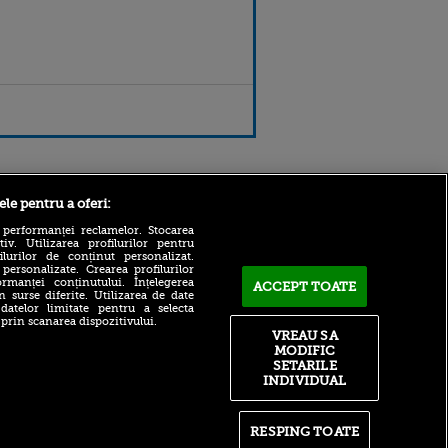
Sport.ro
ele pentru a oferi:
 performanței reclamelor. Stocarea
v. Utilizarea profilurilor pentru
ilurilor de conținut personalizat.
 personalizate. Crearea profilurilor
rmanței conținutului. Înțelegerea
ACCEPT TOATE
n surse diferite. Utilizarea de date
 datelor limitate pentru a selecta
 prin scanarea dispozitivului.
VREAU SA
Superstarul de la
ldau din
MODIFIC
Manchester City a cerut să
 și
SETARILE
fie lăsat să plece! Vrea
 logodnica
INDIVIDUAL
neapărat să joace la
 sunt
Barcelona
ă criminală
Liverpool, 160.000.000€ sau
ntru
RESPING TOATE
nimic: lovitura primită de
ita lui,