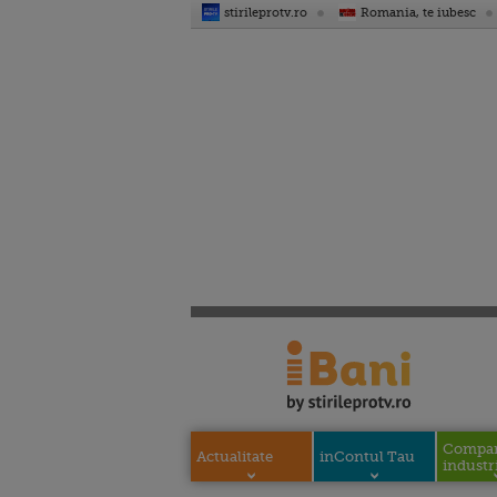
stirileprotv.ro
Romania, te iubesc
Compani
Actualitate
inContul Tau
industri