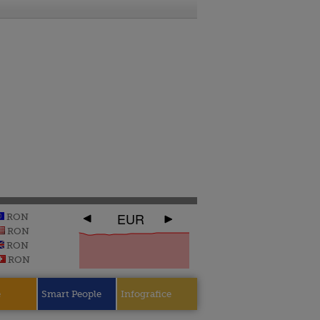
EUR
RON
RON
RON
RON
e
Smart People
Infografice