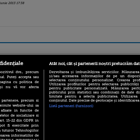
iunie 2013 17:38
ro
foodstory.ro
Procinema.ro
fidențiale
Atât noi, cât și partenerii noștri prelucrăm dat
ozitivul dvs., precum
Dezvoltarea și îmbunătățirea serviciilor. Măsurarea
și/sau accesarea informațiilor de pe un dispoziti
al. Puteți accepta sau
selectarea conținutului personalizat. Crearea prof
pagina cu politica de
Utilizarea profilurilor pentru selectarea publicității
i și nu vă vor afecta
pentru publicitate personalizată. Măsurarea perfo
publicului prin statistici sau combinații de date di
limitate pentru a selecta publicitatea. Utilizarea
conținutul. Date precise de geolocație și identificarea
te partenere, precum si
ermite website-ului sa
Listă parteneri (furnizori)
(P) Descoperă Lumea
Nikolaj Coster-Wa
 afisate in functie de
Evenimentelor din România
Urzeala Tronurilor
cu Transilvania Events!
elelor de socializare si
Annabelle Wallis,
 art. 15-22 din GDPR in
lui Sebastian Stan,
(P) Raku, gaming intens și o
pot fi exercitate prin
prinși într-o curs
pauză binemeritată cu...
a tuturor Tehnologiilor
pizza Guseppe
Emoții intense pe
esarea informatiilor de
Sebastian Stan! Iub
(P) Poți folosi bonurile de