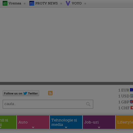
Vremea
PROTV NEWS
VOYO
1 EUR
1 USD
1 GBP
1 CHF
i si
Tehnologie si
Auto
Job-uri
Lifestyl
i
media