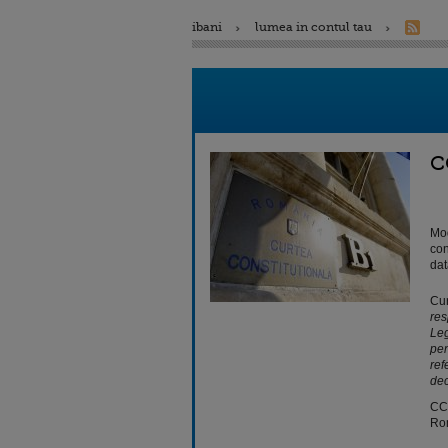
ibani
lumea in contul tau
C
Mod
con
dat
Cur
res
Leg
pen
ref
dec
CC 
Rom