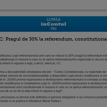
C: Pragul de 30% la referendum, constitutional
ificarea Legii referendumului prin care se reduce la 30% pragul la referendum est
stitutionala in masura in care nu se aplica referendumurilor organizate in decurs d
a intrarii in vigoare a legii, a decis, miercuri, CC.
tea a dat publicitatii urmatoarea decizie: "
Curtea Constitutionala, cu majoritate de v
pinge obiectia de neconstitutionalitate a dispozitiilor Legii pentru modificarea si c
ii nr. 3/2000 privind organizarea si desfasurarea referendumului si constata ca dispo
tru modificarea si completarea Legii nr. 3/2000 privind organizarea si desfasurare
erendumului sunt constitutionale in masura in care nu se aplica referendumurilor or
urs de un an de la data intrarii in vigoare a legii"
.
precizeaza ca decizia este definitiva si general obligatorie si se comunica presedin
aniei si se publica in Monitorul Oficial Partea I.