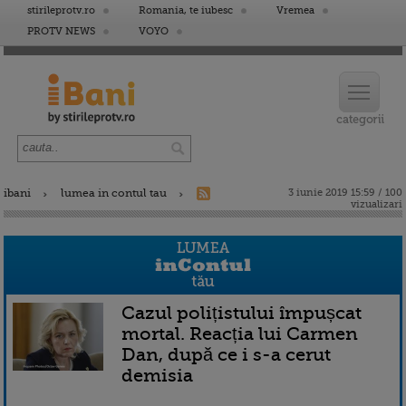
stirileprotv.ro
Romania, te iubesc
Vremea
PROTV NEWS
VOYO
ibani
lumea in contul tau
3 iunie 2019 15:59 / 100
vizualizari
Cazul polițistului împușcat
mortal. Reacția lui Carmen
Dan, după ce i s-a cerut
demisia