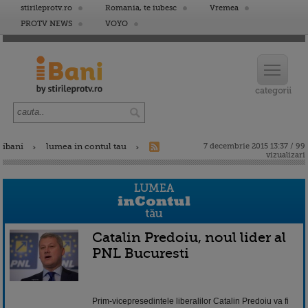
stirileprotv.ro
Romania, te iubesc
Vremea
PROTV NEWS
VOYO
ibani
lumea in contul tau
7 decembrie 2015 13:37 / 99
vizualizari
Catalin Predoiu, noul lider al
PNL Bucuresti
Prim-vicepresedintele liberalilor Catalin Predoiu va fi