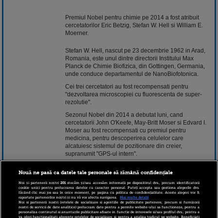
Premiul Nobel pentru chimie pe 2014 a fost atribuit
cercetatorilor Eric Betzig, Stefan W. Hell si William E.
Moerner.
Stefan W. Hell, nascut pe 23 decembrie 1962 in Arad,
Romania, este unul dintre directorii Institului Max
Planck de Chimie Biofizica, din Gottingen, Germania,
unde conduce departamentul de NanoBiofotonica.
Cei trei cercetatori au fost recompensati pentru
"dezvoltarea microscopiei cu fluorescenta de super-
rezolutie".
Sezonul Nobel din 2014 a debutat luni, cand
cercetatorii John O'Keefe, May-Britt Moser si Edvard I.
Moser au fost recompensati cu premiul pentru
medicina, pentru descoperirea celulelor care
alcatuiesc sistemul de pozitionare din creier,
supranumit "GPS-ul intern".
Cercetatorii japonezi Isamu Akasaki si Hiroshi Amano
Nouă ne pasă ca datele tale personale să rămână confidențiale
si american de origine japoneza Shuji Nakamura au
castigat premiul Nobel pentru fizica, pentru inventarea
Noi și partenerii noștri
201
stocăm și/sau accesăm informații pe dispozitivul dvs., precum identificatorii
cookie unici pentru prelucrarea datelor cu caracter personal. Puteți accepta sau gestiona alegerile dvs.
diodelor electroluminiscente (LED) cu lumina albastra.
făcând clic mai jos sau în orice moment, pe pagina cu politica de confidențialitate. Aceste alegeri vor fi
raportate partenerilor noștri și nu vă vor afecta navigarea.
Mai multe detalii
Premiul Nobel pentru literatura va fi atribuit joi, iar cel
Noi si partenerii nostri (retelele de socializare si agentiile de publicitate partenere, precum si furnizorii
nostri de servicii de date analitice) prelucram date pentru a permite website-ului sa functioneze, pentru a
pentru pace, vineri.
personaliza continutul si anunturile publicitare afisate in functie de interesele si/sau profilul dvs., pentru a
va oferi functionalitati aferente retelelor de socializare si pentru a analiza traficul pe website. Beneficiati