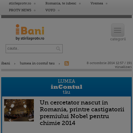
stirileprotv.ro
Romania, te iubesc
Vremea
PROTV NEWS
VOYO
ibani
lumea in contul tau
8 octombrie 2014 12:57 / 191
vizualizari
Un cercetator nascut in
Romania, printre castigatorii
premiului Nobel pentru
chimie 2014