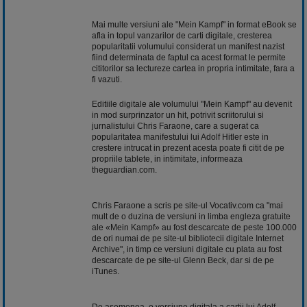
Mai multe versiuni ale "Mein Kampf" in format eBook se
afla in topul vanzarilor de carti digitale, cresterea
popularitatii volumului considerat un manifest nazist
fiind determinata de faptul ca acest format le permite
cititorilor sa lectureze cartea in propria intimitate, fara a
fi vazuti.
Editiile digitale ale volumului "Mein Kampf" au devenit
in mod surprinzator un hit, potrivit scriitorului si
jurnalistului Chris Faraone, care a sugerat ca
popularitatea manifestului lui Adolf Hitler este in
crestere intrucat in prezent acesta poate fi citit de pe
propriile tablete, in intimitate, informeaza
theguardian.com.
Chris Faraone a scris pe site-ul Vocativ.com ca "mai
mult de o duzina de versiuni in limba engleza gratuite
ale «Mein Kampf» au fost descarcate de peste 100.000
de ori numai de pe site-ul bibliotecii digitale Internet
Archive", in timp ce versiuni digitale cu plata au fost
descarcate de pe site-ul Glenn Beck, dar si de pe
iTunes.
De asemenea, o versiune digitala a cartii lui Adolf