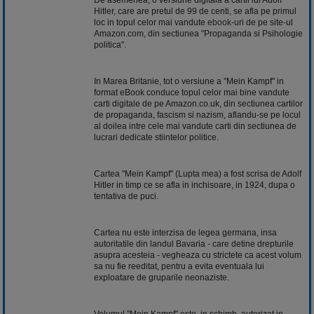
Hitler, care are pretul de 99 de centi, se afla pe primul
loc in topul celor mai vandute
ebook
-uri de pe site-ul
Amazon.com, din sectiunea "Propaganda si Psihologie
politica".
In Marea Britanie, tot o versiune a "Mein Kampf" in
format eBook conduce topul celor mai bine vandute
carti digitale de pe Amazon.co.uk, din sectiunea cartilor
de propaganda, fascism si nazism, aflandu-se pe locul
al doilea intre cele mai vandute carti din sectiunea de
lucrari dedicate stiintelor politice.
Cartea "Mein Kampf" (Lupta mea) a fost scrisa de Adolf
Hitler in timp ce se afla in inchisoare, in 1924, dupa o
tentativa de puci.
Cartea nu este interzisa de legea germana, insa
autoritatile din landul Bavaria - care detine drepturile
asupra acesteia - vegheaza cu strictete ca acest volum
sa nu fie reeditat, pentru a evita eventuala lui
exploatare de gruparile neonaziste.
Volumul "Mein Kampf" este, in schimb, autorizat in