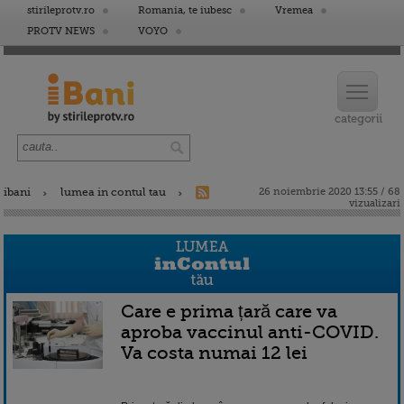
stirileprotv.ro
Romania, te iubesc
Vremea
PROTV NEWS
VOYO
ibani
lumea in contul tau
26 noiembrie 2020 13:55 / 68
vizualizari
Care e prima țară care va
aproba vaccinul anti-COVID.
Va costa numai 12 lei