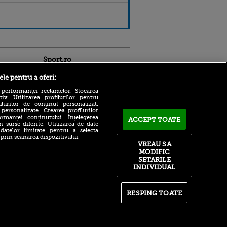
Sport.ro
ele pentru a oferi:
 performanței reclamelor. Stocarea
v. Utilizarea profilurilor pentru
ilurilor de conținut personalizat.
 personalizate. Crearea profilurilor
rmanței conținutului. Înțelegerea
ACCEPT TOATE
n surse diferite. Utilizarea de date
 datelor limitate pentru a selecta
Gata, fiul lui Maldini a trecut
ldau din
 prin scanarea dispozitivului.
vizita medicală și semnează
 și
VREAU SA
cu Cagliari!
 logodnica
MODIFIC
 sunt
SETARILE
Cât!? Un bilet la un meci din
ă criminală
liga a doua a ajuns să coste
INDIVIDUAL
aproape 1.000 de euro
ntru
ita lui,
De ce a murit tatăl lui Messi
t tată!
RESPING TOATE
la 68 de ani. Suferința din
spatele tragediei
, Adela
rol
V