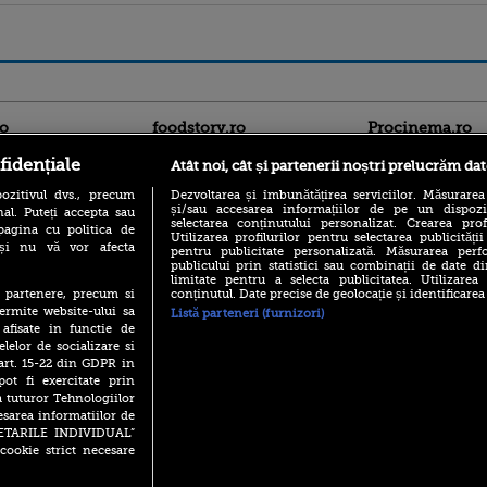
ro
foodstory.ro
Procinema.ro
fidențiale
Atât noi, cât și partenerii noștri prelucrăm dat
ozitivul dvs., precum
Dezvoltarea și îmbunătățirea serviciilor. Măsurarea
și/sau accesarea informațiilor de pe un dispoziti
al. Puteți accepta sau
selectarea conținutului personalizat. Crearea prof
pagina cu politica de
Utilizarea profilurilor pentru selectarea publicității
i și nu vă vor afecta
pentru publicitate personalizată. Măsurarea perfo
publicului prin statistici sau combinații de date di
limitate pentru a selecta publicitatea. Utilizarea
(P) Descoperă Lumea
Nikolaj Coster-Wa
conținutul. Date precise de geolocație și identificarea
te partenere, precum si
Evenimentelor din România
Urzeala Tronurilor
ermite website-ului sa
Listă parteneri (furnizori)
cu Transilvania Events!
Annabelle Wallis,
 afisate in functie de
lui Sebastian Stan,
(P) Raku, gaming intens și o
elelor de socializare si
prinși într-o curs
pauză binemeritată cu...
 art. 15-22 din GDPR in
pizza Guseppe
Emoții intense pe
pot fi exercitate prin
Sebastian Stan! Iub
a tuturor Tehnologiilor
(P) Poți folosi bonurile de
Annabelle, l-a făcu
masă pentru a comanda
esarea informatiilor de
mâncare acasă? Lista
SETARILE INDIVIDUAL”
Din 14 septembrie
aplicațiilor care le acceptă
cookie strict necesare
Popescu revine în 
principal la Pro T