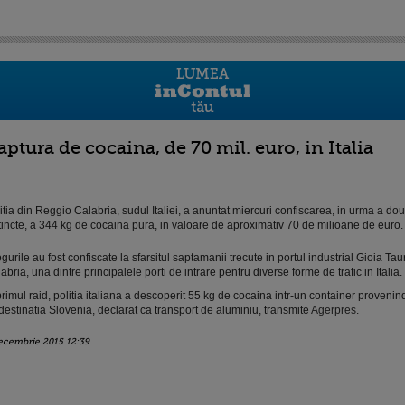
aptura de cocaina, de 70 mil. euro, in Italia
itia din Reggio Calabria, sudul Italiei, a anuntat miercuri confiscarea, in urma a dou
tincte, a 344 kg de cocaina pura, in valoare de aproximativ 70 de milioane de euro.
gurile au fost confiscate la sfarsitul saptamanii trecute in portul industrial Gioia Taur
abria, una dintre principalele porti de intrare pentru diverse forme de trafic in Italia.
primul raid, politia italiana a descoperit 55 kg de cocaina intr-un container provenind
destinatia Slovenia, declarat ca transport de aluminiu, transmite
Agerpres.
ecembrie 2015 12:39