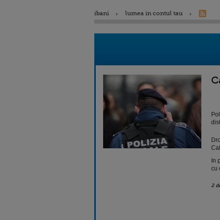
ibani
lumea in contul tau
C
Pol
dis
Dro
Cal
In 
cu 
2 d