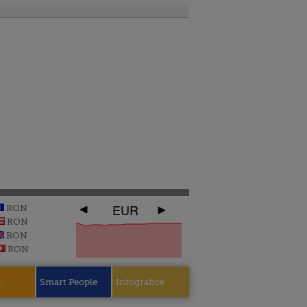
EUR
RON
RON
RON
RON
e
Smart People
Infografice