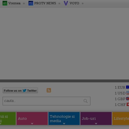
Vremea
PROTV NEWS
VOYO
1 EUR
1 USD
1 GBP
1 CHF
i si
Tehnologie si
Auto
Job-uri
Lifestyl
i
media