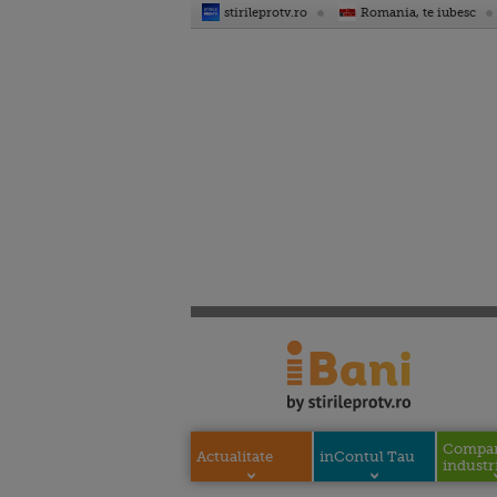
stirileprotv.ro
Romania, te iubesc
Compani
Actualitate
inContul Tau
industri