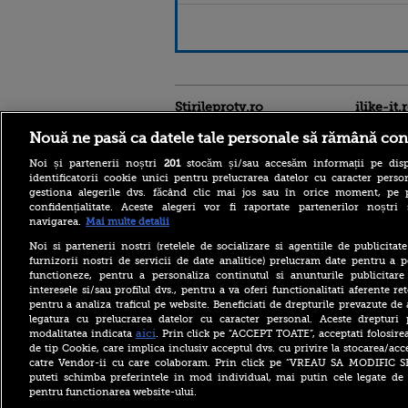
Stirileprotv.ro
ilike-it.
Nouă ne pasă ca datele tale personale să rămână con
Noi și partenerii noștri
201
stocăm și/sau accesăm informații pe disp
identificatorii cookie unici pentru prelucrarea datelor cu caracter person
gestiona alegerile dvs. făcând clic mai jos sau în orice moment, pe 
confidențialitate. Aceste alegeri vor fi raportate partenerilor noștr
navigarea.
Mai multe detalii
Cele mai puternice
pașapoarte din lume în
Noi si partenerii nostri (retelele de socializare si agentiile de publicita
2026. Pe ce loc se află
furnizorii nostri de servicii de date analitice) prelucram date pentru a p
România și câte destinații
functioneze, pentru a personaliza continutul si anunturile publicitare
pot vizita românii fără viză
interesele si/sau profilul dvs., pentru a va oferi functionalitati aferente ret
pentru a analiza traficul pe website. Beneficiati de drepturile prevazute de
Ce l-a nemulțumit pe
Zelenski la Belgrad, în
legatura cu prelucrarea datelor cu caracter personal. Aceste drepturi 
prima sa vizită oficială în
aici
modalitatea indicata
. Prin click pe “ACCEPT TOATE”, acceptati folosire
Serbia: „Ucraina nu are timp
de tip Cookie, care implica inclusiv acceptul dvs. cu privire la stocarea/acc
pentru scepticism”
catre Vendor-ii cu care colaboram. Prin click pe “VREAU SA MODIFIC 
puteti schimba preferintele in mod individual, mai putin cele legate de 
Măsura luată de poliția din
pentru functionarea website-ului.
Leipzig după incidentul cu
drona încărcată cu