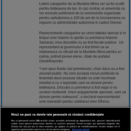
Liderii calugarilor de la Muntele Athos cer sa fie scutiti
pentru totdeauna de tax. In caz contrar, ei ameninta ca
vor exclude politicienii de la ceremoniile organizate
pentru sarbatorirea a 100 de ani de la incorporarea ca
regiune cu administratie autonoma in cadrul Greciei.
Reprezentantii calugarilor au cerut statutul special si in
timpul unei intalniri in aprilie cu premierul Antonis
Samaras, insa discutiile nu au fost facute publice. Un
reprezentant al guvernului a fost trimis sa se
intalneasca cu oficiali de la Muntele Athos pentru a-i
calma, potrivit presei elene, citate de portalul
GreekReporter.
"
I-am spus foarte clar premierului, chiar daca nu a fost
anuntat public. Nu vom accepta niciun politician la
festivitati daca aceasta situatie nu este rezolvata
imediat si cu o legislatie care sa dureze pentru
totdeauna. Discutia cu premierul a fost vaga si nu
suntem multumiti. Vrem angajamente speciale, care sa
dureze pentru todeauna
", a declarat reprezentantul
unei manastiri pentru cotidianul elen Ethnos.
In noiembrie anul trecut, la sarbatorirea a 100 de ani
de la eliberarea regiunii de sub controlul Imperiului
Nouă ne pasă ca datele tale personale să rămână confidențiale
Otoman, singurii oficiali guvernamentali invitati au fost
Noi și partenerii noștri
201
stocăm și/sau accesăm informații pe dispozitivul dvs., precum identificatorii
un viceamiral si mai multi ofiteri de marina.
cookie unici pentru prelucrarea datelor cu caracter personal. Puteți accepta sau gestiona alegerile dvs.
făcând clic mai jos sau în orice moment, pe pagina cu politica de confidențialitate. Aceste alegeri vor fi
raportate partenerilor noștri și nu vă vor afecta navigarea.
Mai multe detalii
Regiunea, un centru spiritual al crestinismului ortodox,