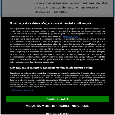
Calin Popescu Tariceanu este urmarit penal de DNA
Brasov, fiind acuzat de marturie mincinoasa si
favorizarea infractorului.
Citeste continuarea pe www.stirileprotv.ro.
Nouă ne pasă ca datele tale personale să rămână confidențiale
Noi și partenerii noștri
201
stocăm și/sau accesăm informații pe dispozitivul dvs., precum identificatorii
24 mai 2016 13:15
cookie unici pentru prelucrarea datelor cu caracter personal. Puteți accepta sau gestiona alegerile dvs.
făcând clic mai jos sau în orice moment, pe pagina cu politica de confidențialitate. Aceste alegeri vor fi
raportate partenerilor noștri și nu vă vor afecta navigarea.
Mai multe detalii
Noi si partenerii nostri (retelele de socializare si agentiile de publicitate partenere, precum si furnizorii
nostri de servicii de date analitice) prelucram date pentru a permite website-ului sa functioneze, pentru a
personaliza continutul si anunturile publicitare afisate in functie de interesele si/sau profilul dvs., pentru a
va oferi functionalitati aferente retelelor de socializare si pentru a analiza traficul pe website. Beneficiati
de drepturile prevazute de art. 15-22 din GDPR in legatura cu prelucrarea datelor cu caracter personal.
Aceste drepturi pot fi exercitate prin modalitatea indicata
aici
. Prin click pe “ACCEPT TOATE”, acceptati
folosirea tuturor Tehnologiilor de tip Cookie, care implica inclusiv acceptul dvs. cu privire la
stocarea/accesarea informatiilor de catre Vendor-ii cu care colaboram. Prin click pe “VREAU SA MODIFIC
SETARILE INDIVIDUAL” puteti schimba preferintele in mod individual, mai putin cele legate de cookie
strict necesare pentru functionarea website-ului.
Atât noi, cât și partenerii noștri prelucrăm datele pentru a oferi:
Copyright © 2026 PRO TV S.R.L |
Politica de Cookie
|
Dezvoltarea și îmbunătățirea serviciilor. Măsurarea performanței reclamelor. Stocarea și/sau accesarea
Politica Confidentialitate
|
RSS
informațiilor de pe un dispozitiv. Utilizarea profilurilor pentru selectarea conținutului personalizat. Crearea
profilurilor de conținut personalizat. Utilizarea profilurilor pentru selectarea publicității personalizate.
Crearea profilurilor pentru publicitate personalizată. Măsurarea performanței conținutului. Înțelegerea
publicului prin statistici sau combinații de date din surse diferite. Utilizarea de date limitate pentru a
selecta publicitatea. Utilizarea datelor limitate pentru a selecta conținutul. Date precise de geolocație și
identificarea prin scanarea dispozitivului.
Listă parteneri (furnizori)
ACCEPT TOATE
VREAU SA MODIFIC SETARILE INDIVIDUAL
RESPING TOATE