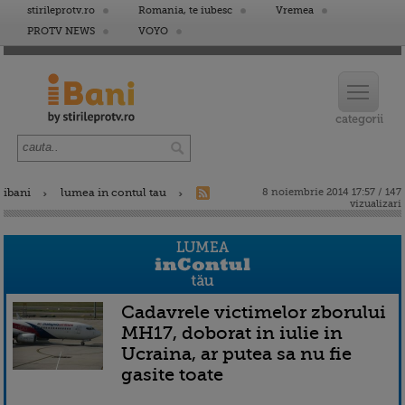
stirileprotv.ro
Romania, te iubesc
Vremea
PROTV NEWS
VOYO
ibani
lumea in contul tau
8 noiembrie 2014 17:57 / 147
vizualizari
Cadavrele victimelor zborului
MH17, doborat in iulie in
Ucraina, ar putea sa nu fie
gasite toate