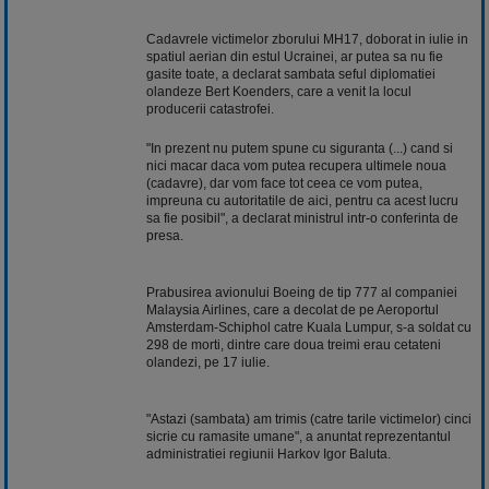
Cadavrele victimelor zborului MH17, doborat in iulie in
spatiul aerian din estul Ucrainei, ar putea sa nu fie
gasite toate, a declarat sambata seful diplomatiei
olandeze Bert Koenders, care a venit la locul
producerii catastrofei.
"In prezent nu putem spune cu siguranta (...) cand si
nici macar daca vom putea recupera ultimele noua
(cadavre), dar vom face tot ceea ce vom putea,
impreuna cu autoritatile de aici, pentru ca acest lucru
sa fie posibil", a declarat ministrul intr-o conferinta de
presa.
Prabusirea avionului Boeing de tip 777 al companiei
Malaysia Airlines, care a decolat de pe Aeroportul
Amsterdam-Schiphol catre Kuala Lumpur, s-a soldat cu
298 de morti, dintre care doua treimi erau cetateni
olandezi, pe 17 iulie.
"Astazi (sambata) am trimis (catre tarile victimelor) cinci
sicrie cu ramasite umane", a anuntat reprezentantul
administratiei regiunii Harkov Igor Baluta.