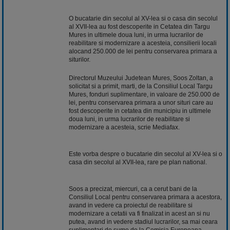
O bucatarie din secolul al XV-lea si o casa din secolul
al XVII-lea au fost descoperite in Cetatea din Targu
Mures in ultimele doua luni, in urma lucrarilor de
reabilitare si modernizare a acesteia, consilierii locali
alocand 250.000 de lei pentru conservarea primara a
siturilor.
Directorul Muzeului Judetean Mures, Soos Zoltan, a
solicitat si a primit, marti, de la Consiliul Local Targu
Mures, fonduri suplimentare, in valoare de 250.000 de
lei, pentru conservarea primara a unor situri care au
fost descoperite in cetatea din municipiu in ultimele
doua luni, in urma lucrarilor de reabilitare si
modernizare a acesteia, scrie Mediafax.
Este vorba despre o bucatarie din secolul al XV-lea si o
casa din secolul al XVII-lea, rare pe plan national.
Soos a precizat, miercuri, ca a cerut bani de la
Consiliul Local pentru conservarea primara a acestora,
avand in vedere ca proiectul de reabilitare si
modernizare a cetatii va fi finalizat in acest an si nu
putea, avand in vedere stadiul lucrarilor, sa mai ceara
suplimentari de sume de la Comisia Europeana.