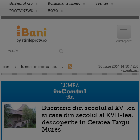
stirileprotv.ro
Romania, te iubesc
Vremea
PROTV NEWS
VOYO
ibani
lumea in contul tau
30 iulie 2014 14:30 / 236
vizualizari
Bucatarie din secolul al XV-lea
si casa din secolul al XVII-lea,
descoperite in Cetatea Targu
Mures