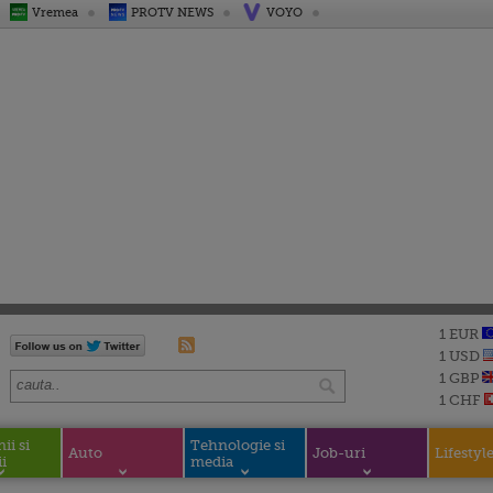
Vremea
PROTV NEWS
VOYO
1 EUR
1 USD
1 GBP
1 CHF
i si
Tehnologie si
Auto
Job-uri
Lifestyl
i
media