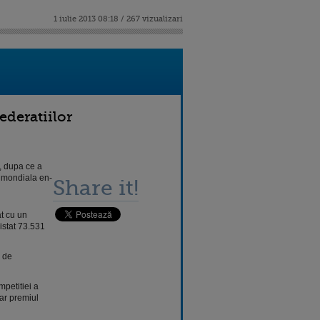
1 iulie 2013 08:18 / 267 vizualizari
ederatiilor
, dupa ce a
a mondiala en-
Share it!
t cu un
istat 73.531
e de
mpetitiei a
iar premiul