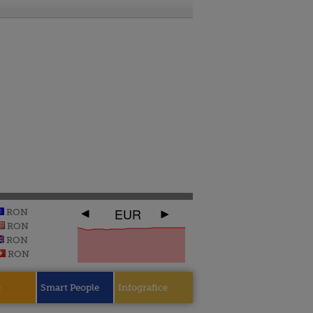
EUR
RON
RON
RON
RON
e
Smart People
Infografice