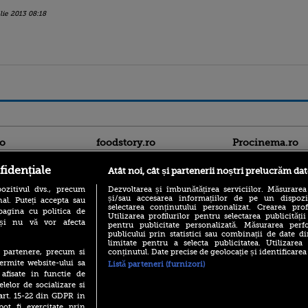
ulie 2013 08:18
ro
foodstory.ro
Procinema.ro
fidențiale
Atât noi, cât și partenerii noștri prelucrăm dat
ozitivul dvs., precum
Dezvoltarea și îmbunătățirea serviciilor. Măsurarea
și/sau accesarea informațiilor de pe un dispoziti
al. Puteți accepta sau
selectarea conținutului personalizat. Crearea prof
pagina cu politica de
Utilizarea profilurilor pentru selectarea publicității
i și nu vă vor afecta
pentru publicitate personalizată. Măsurarea perfo
publicului prin statistici sau combinații de date di
(P) Descoperă Lumea
limitate pentru a selecta publicitatea. Utilizarea
Nikolaj Coster-Wa
Evenimentelor din România
conținutul. Date precise de geolocație și identificarea
te partenere, precum si
Urzeala Tronurilor
cu Transilvania Events!
ermite website-ului sa
Listă parteneri (furnizori)
Annabelle Wallis,
 afisate in functie de
lui Sebastian Stan,
(P) Raku, gaming intens și o
elelor de socializare si
prinși într-o curs
pauză binemeritată cu...
 art. 15-22 din GDPR in
pizza Guseppe
Emoții intense pe
pot fi exercitate prin