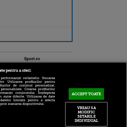
Sport.ro
ele pentru a oferi:
 performanței reclamelor. Stocarea
v. Utilizarea profilurilor pentru
ilurilor de conținut personalizat.
 personalizate. Crearea profilurilor
rmanței conținutului. Înțelegerea
ACCEPT TOATE
Adrian Mihalcea a
n surse diferite. Utilizarea de date
confirmat noul transfer la
 datelor limitate pentru a selecta
ldau din
UTA după remiza cu Rapid!
 prin scanarea dispozitivului.
 și
Anunțul făcut despre starea
VREAU SA
 logodnica
lui Alexi Pitu
MODIFIC
 sunt
SETARILE
ă criminală
După un flash-interviu
INDIVIDUAL
liniștit, Daniel Pancu a
ntru
EXPLODAT la conferință și