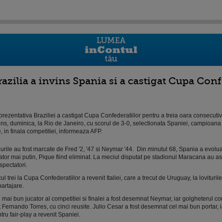
razilia a invins Spania si a castigat Cupa Conf
rezentativa Braziliei a castigat Cupa Confederatiilor pentru a treia oara consecutiv
ins, duminica, la Rio de Janeiro, cu scorul de 3-0, selectionata Spaniei, campioan
re, in finala competitiei, informeaza AFP.
urile au fost marcate de Fred '2, '47 si Neymar '44. Din minutul 68, Spania a evolua
ator mai putin, Pique fiind eliminat. La meciul disputat pe stadionul Maracana au as
spectatori.
ul trei la Cupa Confederatiilor a revenit Italiei, care a trecut de Uruguay, la lovituril
artajare.
 mai bun jucator al competitiei si finalei a fost desemnat Neymar, iar golgheterul co
t Fernando Torres, cu cinci reusite. Julio Cesar a fost desemnat cel mai bun portar, 
tru fair-play a revenit Spaniei.