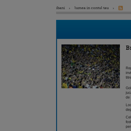
ibani
lumea in contul tau
B
Rep
inv
tit
Gol
juc
de 
Loc
dep
Cel
fos
pen