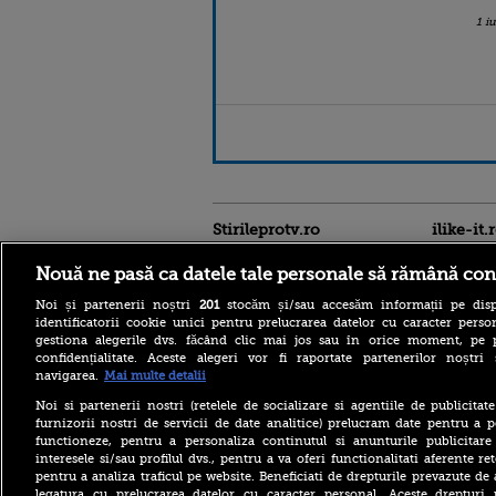
1 i
Stirileprotv.ro
ilike-it.
Nouă ne pasă ca datele tale personale să rămână con
Noi și partenerii noștri
201
stocăm și/sau accesăm informații pe disp
identificatorii cookie unici pentru prelucrarea datelor cu caracter person
gestiona alegerile dvs. făcând clic mai jos sau în orice moment, pe 
confidențialitate. Aceste alegeri vor fi raportate partenerilor noștr
navigarea.
Mai multe detalii
Descoperire senzațională
lângă Piramida Roșie: Un
Noi si partenerii nostri (retelele de socializare si agentiile de publicita
sistem hidraulic de 4.500
furnizorii nostri de servicii de date analitice) prelucram date pentru a p
ani ar conține secretul
construirii piramidelor
functioneze, pentru a personaliza continutul si anunturile publicitare
interesele si/sau profilul dvs., pentru a va oferi functionalitati aferente ret
Reacția Rusiei după ce o
pentru a analiza traficul pe website. Beneficiati de drepturile prevazute de
dronă explozivă a paralizat
legatura cu prelucrarea datelor cu caracter personal. Aceste drepturi 