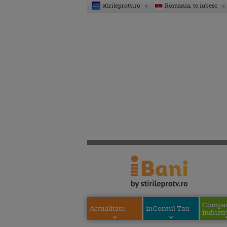
stirileprotv.ro
Romania, te iubesc
Compani
Actualitate
inContul Tau
industri