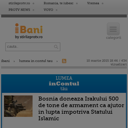
stirileprotv.ro
Romania, te iubesc
Vremea
PROTV NEWS
VOYO
ibani
lumea in contul tau
10 martie 2015 18:46 / 434
vizualizari
Bosnia doneaza Irakului 500
de tone de armament ca ajutor
in lupta impotriva Statului
Islamic