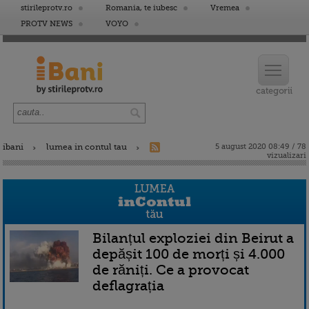
stirileprotv.ro
Romania, te iubesc
Vremea
PROTV NEWS
VOYO
ibani
lumea in contul tau
5 august 2020 08:49 / 78
vizualizari
Bilanțul exploziei din Beirut a
depășit 100 de morți și 4.000
de răniți. Ce a provocat
deflagrația