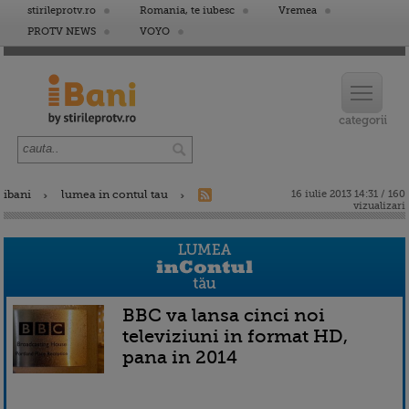
stirileprotv.ro
Romania, te iubesc
Vremea
PROTV NEWS
VOYO
ibani
lumea in contul tau
16 iulie 2013 14:31 / 160
vizualizari
BBC va lansa cinci noi
televiziuni in format HD,
pana in 2014