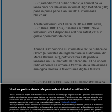
BBC, radiodifuzorul public britanic, a anuntat ca va
lansa cinci noi televiziuni in format High Definition (HD)
pana in prima parte a anului 2014, informeaza
bbc.co.uk.
Aceste televiziuni vor fi versiuni HD ale BBC
news
,
BBC Three, BBC Four, CBeebies si CBBC. Noile
televiziuni vor fi disponibile atat prin satelit, cat si in
grilele operatorilor de cablu.
Anuntul BBC coincide cu informatiile facute publice de
Ofcom (autoritatea de reglementare in audiovizual din
Marea Britanie, n.r.), potrivit carora este posibila
lansarea unui numar total de 10 canale HD pe undele
radio
eliberate ca urmare a tranzitiei de la televiziunea
analogica terestra la televiziunea digitala terestra.
"BBC One HD si BBC Two HD au demonstrat deja ca
sunt foarte apreciate de telespectatori si sunt incantat
Nouă ne pasă ca datele tale personale să rămână confidențiale
ca putem sa continuam in acelasi fel prin lansarea a
cinci noi televiziuni in format HD, pana in prima parte a
Noi și partenerii noștri
201
stocăm și/sau accesăm informații pe dispozitivul dvs., precum identificatorii
cookie unici pentru prelucrarea datelor cu caracter personal. Puteți accepta sau gestiona alegerile dvs.
anului 2014", a declarat directorul general al BBC,
făcând clic mai jos sau în orice moment, pe pagina cu politica de confidențialitate. Aceste alegeri vor fi
Tony Hall.
raportate partenerilor noștri și nu vă vor afecta navigarea.
Mai multe detalii
Noi si partenerii nostri (retelele de socializare si agentiile de publicitate partenere, precum si furnizorii
nostri de servicii de date analitice) prelucram date pentru a permite website-ului sa functioneze, pentru a
personaliza continutul si anunturile publicitare afisate in functie de interesele si/sau profilul dvs., pentru a