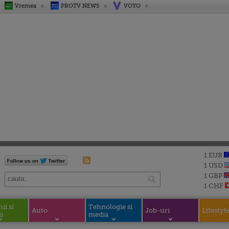
Vremea
PROTV NEWS
VOYO
1 EUR
1 USD
1 GBP
1 CHF
i si
Tehnologie si
Auto
Job-uri
Lifestyl
i
media