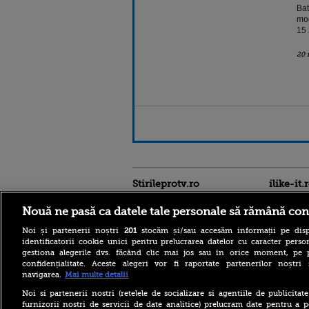
Bat
mod
15 
20 
Stirileprotv.ro
ilike-it.
Nouă ne pasă ca datele tale personale să rămână con
Noi și partenerii noștri
201
stocăm și/sau accesăm informații pe disp
identificatorii cookie unici pentru prelucrarea datelor cu caracter person
gestiona alegerile dvs. făcând clic mai jos sau în orice moment, pe 
confidențialitate. Aceste alegeri vor fi raportate partenerilor noștr
navigarea.
Mai multe detalii
Descoperire senzațională
lângă Piramida Roșie: Un
Noi si partenerii nostri (retelele de socializare si agentiile de publicita
sistem hidraulic de 4.500
furnizorii nostri de servicii de date analitice) prelucram date pentru a p
ani ar conține secretul