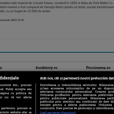
mobilul este inspirat de Lincoln Futura, construit in 1955 in Italia de Ford Motor Co.
elul masinii a fost cumparat de George Barris pentru un dolar, acesta transformand
zile, cu un buget de 15.000 de dolari.
ianuarie 2013 13:41
ro
foodstory.ro
Procinema.ro
fidențiale
Atât noi, cât și partenerii noștri prelucrăm dat
ozitivul dvs., precum
Dezvoltarea și îmbunătățirea serviciilor. Măsurarea
și/sau accesarea informațiilor de pe un dispoziti
al. Puteți accepta sau
selectarea conținutului personalizat. Crearea prof
pagina cu politica de
Utilizarea profilurilor pentru selectarea publicității
i și nu vă vor afecta
pentru publicitate personalizată. Măsurarea perfo
publicului prin statistici sau combinații de date di
(P) Descoperă Lumea
limitate pentru a selecta publicitatea. Utilizarea
Nikolaj Coster-Wa
Evenimentelor din România
conținutul. Date precise de geolocație și identificarea
te partenere, precum si
Urzeala Tronurilor
cu Transilvania Events!
ermite website-ului sa
Listă parteneri (furnizori)
Annabelle Wallis,