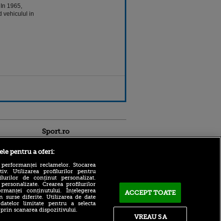
 In 1965,
 vehiculul in
Sport.ro
ele pentru a oferi:
 performanței reclamelor. Stocarea
v. Utilizarea profilurilor pentru
ilurilor de conținut personalizat.
 personalizate. Crearea profilurilor
rmanței conținutului. Înțelegerea
ACCEPT TOATE
Adrian Mihalcea a
n surse diferite. Utilizarea de date
confirmat noul transfer la
 datelor limitate pentru a selecta
ldau din
UTA după remiza cu Rapid!
 prin scanarea dispozitivului.
 și
Anunțul făcut despre starea
VREAU SA
 logodnica