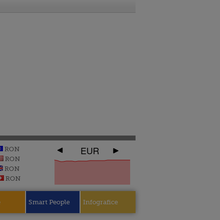
EUR
RON
RON
RON
RON
e
Smart People
Infografice