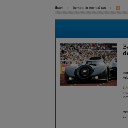
ibani
lumea in contul tau
B
d
Bat
Ari
Cel
imp
int
Ace
cum