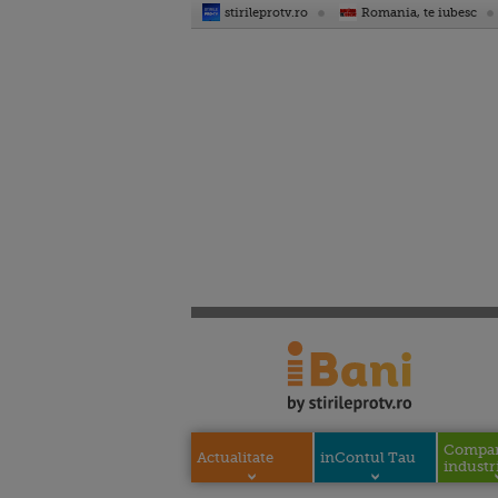
stirileprotv.ro
Romania, te iubesc
Compani
Actualitate
inContul Tau
industri