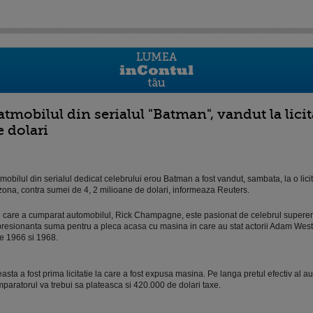
atmobilul din serialul "Batman", vandut la lici
e dolari
mobilul din serialul dedicat celebrului erou Batman a fost vandut, sambata, la o licit
zona, contra sumei de 4, 2 milioane de dolari, informeaza Reuters.
 care a cumparat automobilul, Rick Champagne, este pasionat de celebrul supererou
resionanta suma pentru a pleca
acasa
cu masina in care au stat actorii Adam West
re 1966 si 1968.
asta a fost prima licitatie la care a fost expusa masina. Pe langa pretul efectiv al a
paratorul va trebui sa plateasca si 420.000 de dolari taxe.