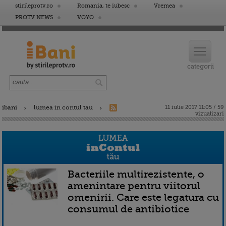
stirileprotv.ro
Romania, te iubesc
Vremea
PROTV NEWS
VOYO
ibani
lumea in contul tau
11 iulie 2017 11:05 / 59
vizualizari
Bacteriile multirezistente, o
amenintare pentru viitorul
omenirii. Care este legatura cu
consumul de antibiotice