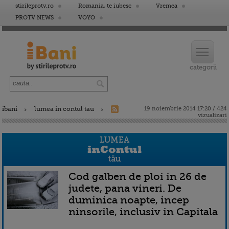
stirileprotv.ro
Romania, te iubesc
Vremea
PROTV NEWS
VOYO
ibani
lumea in contul tau
19 noiembrie 2014 17:20 / 424
vizualizari
Cod galben de ploi in 26 de
judete, pana vineri. De
duminica noapte, incep
ninsorile, inclusiv in Capitala