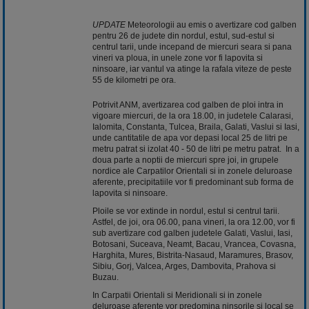
UPDATE
Meteorologii au emis o avertizare cod galben
pentru 26 de judete din nordul, estul, sud-estul si
centrul tarii, unde incepand de miercuri seara si pana
vineri va ploua, in unele zone vor fi lapovita si
ninsoare, iar vantul va atinge la rafala viteze de peste
55 de kilometri pe ora.
Potrivit ANM, avertizarea cod galben de ploi intra in
vigoare miercuri, de la ora 18.00, in judetele Calarasi,
Ialomita, Constanta, Tulcea, Braila, Galati, Vaslui si Iasi,
unde cantitatile de apa vor depasi local 25 de litri pe
metru patrat si izolat 40 - 50 de litri pe metru patrat. In a
doua parte a noptii de miercuri spre joi, in grupele
nordice ale Carpatilor Orientali si in zonele deluroase
aferente, precipitatiile vor fi predominant sub forma de
lapovita si ninsoare.
Ploile se vor extinde in nordul, estul si centrul tarii.
Astfel, de joi, ora 06.00, pana vineri, la ora 12.00, vor fi
sub avertizare cod galben judetele Galati, Vaslui, Iasi,
Botosani, Suceava, Neamt, Bacau, Vrancea, Covasna,
Harghita, Mures, Bistrita-Nasaud, Maramures, Brasov,
Sibiu, Gorj, Valcea, Arges, Dambovita, Prahova si
Buzau.
In Carpatii Orientali si Meridionali si in zonele
deluroase aferente vor predomina ninsorile si local se