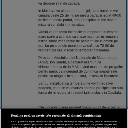
va depune strat de zapada.
In Moldova va ploua abundent joi, cand local se vor
cumula peste 25 de litri pe metru patrat si izolat 40-50
de litri pe metru patrat, apoi precipitatiile vor deveni
mixte si vor slabi in intensitate.
Vantul va prezenta intensificari temporare in cea mai
mare parte a tarii, dar cu viteze mai mari in regiunile
estice, unde vor fi rafale de peste 55 de kilometri pe
ora, iar pe crestele montane va sufla cu 70-80 de
kilometri pe ora, viscolind temporar ninsoarea.
Directorul Administratiei Nationale de Meteorologie
(ANM), Ion Sandu, a declarat miercuri, la
videoconferinta de la MAI privind masurile de pregatire
pentru iarna, ca incepand de duminica noapte este
posibil sa ninga si in sudul tarii, inclusiv in Bucuresti.
Sandu a explicat ca temperaturile vor fi negative
noaptea, ceea ce va favoriza aparitia precipitatiilor sub
forma de ninsoare si in sudul tarii, inclusiv in Capitala.
"Ne indreptam spre regimul (meteo - n.r.) de iarna", a
adaugat directorul ANM.
Nouă ne pasă ca datele tale personale să rămână confidențiale
Noi și partenerii noștri
201
stocăm și/sau accesăm informații pe dispozitivul dvs., precum identificatorii
cookie unici pentru prelucrarea datelor cu caracter personal. Puteți accepta sau gestiona alegerile dvs.
Pe de alta parte, Ion Sandu a spus ca, din punct de
făcând clic mai jos sau în orice moment, pe pagina cu politica de confidențialitate. Aceste alegeri vor fi