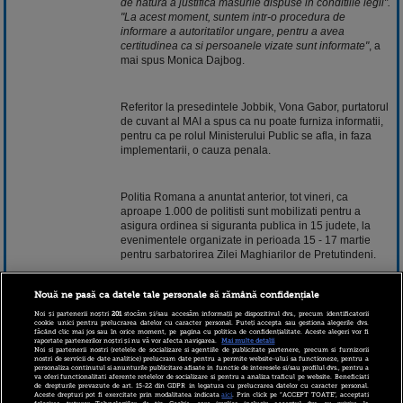
de natura a justifica masurile dispuse in conditiile legii".
"La acest moment, suntem intr-o procedura de
informare a autoritatilor ungare, pentru a avea
certitudinea ca si persoanele vizate sunt informate"
, a
mai spus Monica Dajbog.
Referitor la presedintele Jobbik, Vona Gabor, purtatorul
de cuvant al MAI a spus ca nu poate furniza informatii,
pentru ca pe rolul Ministerului Public se afla, in faza
implementarii, o cauza penala.
Politia Romana a anuntat anterior, tot vineri, ca
aproape 1.000 de politisti sunt mobilizati pentru a
asigura ordinea si siguranta publica in 15 judete, la
evenimentele organizate in perioada 15 - 17 martie
pentru sarbatorirea Zilei Maghiarilor de Pretutindeni.
Nouă ne pasă ca datele tale personale să rămână confidențiale
Presedintele Traian Basescu le-a transmis, joi, un
mesaj
politicienilor maghiari care se anunta in numar
Noi și partenerii noștri
201
stocăm și/sau accesăm informații pe dispozitivul dvs., precum identificatorii
cookie unici pentru prelucrarea datelor cu caracter personal. Puteți accepta sau gestiona alegerile dvs.
mare in Romania in urmatoarele zile, ca "oricine poate
făcând clic mai jos sau în orice moment, pe pagina cu politica de confidențialitate. Aceste alegeri vor fi
raportate partenerilor noștri și nu vă vor afecta navigarea.
Mai multe detalii
fi cu usurinta expulzat in plin sejur de pe teritoriul
Noi si partenerii nostri (retelele de socializare si agentiile de publicitate partenere, precum si furnizorii
Romaniei, daca nu respecta legile si Constitutia". Seful
nostri de servicii de date analitice) prelucram date pentru a permite website-ului sa functioneze, pentru a
personaliza continutul si anunturile publicitare afisate in functie de interesele si/sau profilul dvs., pentru a
statului i-a averizat pe politicienii maghiari "sa aiba in
va oferi functionalitati aferente retelelor de socializare si pentru a analiza traficul pe website. Beneficiati
vedere ca statul roman nu va tolera
mesaje
care sa
de drepturile prevazute de art. 15-22 din GDPR in legatura cu prelucrarea datelor cu caracter personal.
Aceste drepturi pot fi exercitate prin modalitatea indicata
aici
. Prin click pe “ACCEPT TOATE”, acceptati
contravina Constitutiei Romaniei".