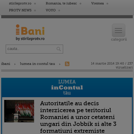
stirileprotv.ro
Romania, te iubesc
Vremea
PROTV NEWS
VOYO
ibani
lumea in contul tau
14 martie 2014 19:40 / 237
vizualizari
Autoritatile au decis
interzicerea pe teritoriul
Romaniei a unor cetateni
ungari din Jobbik si alte 3
formatiuni extremiste