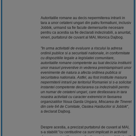
Autoritatile romane au decis nepermiterea intrarii in
tara a unor cetateni ungari din patru formatiuni, inclusiv
Jobbik, urmand sa fie facute demersurile necesare
pentru ca acestia sa fie declarati indezirabili, a anuntat,
vineri, purtatorul de cuvant al MAI, Monica Dajbog.
"In urma activitatii de
evaluare
a riscului la adresa
ordinii publice si a securitatii nationale, in conformitate
cu dispozitiile legale a legislatiei comunitare,
autoritatile romane competente au luat decizia instituirii
unor masuri preventive in vederea preintampinarii unor
evenimente de natura a afecta ordinea publica si
securitatea nationala. Astfel, au fost instituite masura
nepermiterii intrarii pe teritoriul Romaniei si s-a solicitat
instantei competente declararea ca indezirabili pentru
un numar de cetateni ungari, care desfasoara in tara
noastra activitati cu caracter extremist in favoarea
organizatiilor Noua Garda Ungara, Miscarea de Tineret
din cele 64 de Comitate, Oastea Haiducilor si Jobbik
",
a declarat Dajbog.
Despre acestia, a precizat purtatorul de cuvant al MAI,
s-a stabilit "
cu certitudine ca sunt implicati in activitati