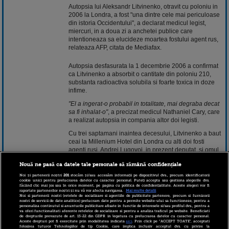
Autopsia lui Aleksandr Litvinenko, otravit cu poloniu in
2006 la Londra, a fost "una dintre cele mai periculoase
din istoria Occidentului", a declarat medicul legist,
miercuri, in a doua zi a anchetei publice care
intentioneaza sa elucideze moartea fostului agent rus,
relateaza AFP, citata de Mediafax.
Autopsia desfasurata la 1 decembrie 2006 a confirmat
ca Litvinenko a absorbit o cantitate din poloniu 210,
substanta radioactiva solubila si foarte toxica in doze
infime.
"El a ingerat-o probabil in totalitate, mai degraba decat
sa fi inhalat-o"
, a precizat medicul Nathaniel Cary, care
a realizat autopsia in compania altor doi legisti.
Cu trei saptamani inaintea decesului, Litvinenko a baut
ceai la Millenium Hotel din Londra cu alti doi fosti
agenti rusi, Andrei Lugovoi, in prezent deputat, si omul
de afaceri Dmitri Kovtun.
Nouă ne pasă ca datele tale personale să rămână confidențiale
"Acesti doi barbati sunt cautati in continuare pentru
Noi și partenerii noștri
201
stocăm și/sau accesăm informații pe dispozitivul dvs., precum identificatorii
crima",
a amintit inspectorul Craig Mascall.
cookie unici pentru prelucrarea datelor cu caracter personal. Puteți accepta sau gestiona alegerile dvs.
făcând clic mai jos sau în orice moment, pe pagina cu politica de confidențialitate. Aceste alegeri vor fi
raportate partenerilor noștri și nu vă vor afecta navigarea.
Mai multe detalii
Intr-o scrisoare dictata de pe patul de spital, Litvinenko
Noi si partenerii nostri (retelele de socializare si agentiile de publicitate partenere, precum si furnizorii
l-a acuzat pe presedintele Vladimir Putin ca a
nostri de servicii de date analitice) prelucram date pentru a permite website-ului sa functioneze, pentru a
personaliza continutul si anunturile publicitare afisate in functie de interesele si/sau profilul dvs., pentru a
comandat asasinarea sa. Kremlinul, care a refuzat sa ii
va oferi functionalitati aferente retelelor de socializare si pentru a analiza traficul pe website. Beneficiati
extradeze pe principalii doi suspecti, a negat
de drepturile prevazute de art. 15-22 din GDPR in legatura cu prelucrarea datelor cu caracter personal.
Aceste drepturi pot fi exercitate prin modalitatea indicata
aici
. Prin click pe “ACCEPT TOATE”, acceptati
permanent aceasta acuzatie.
folosirea tuturor Tehnologiilor de tip Cookie, care implica inclusiv acceptul dvs. cu privire la