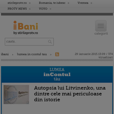
stirileprotv.ro
Romania, te iubesc
Vremea
PROTV NEWS
VOYO
ibani
lumea in contul tau
29 ianuarie 2015 13:09 / 374
vizualizari
Autopsia lui Litvinenko, una
dintre cele mai periculoase
din istorie