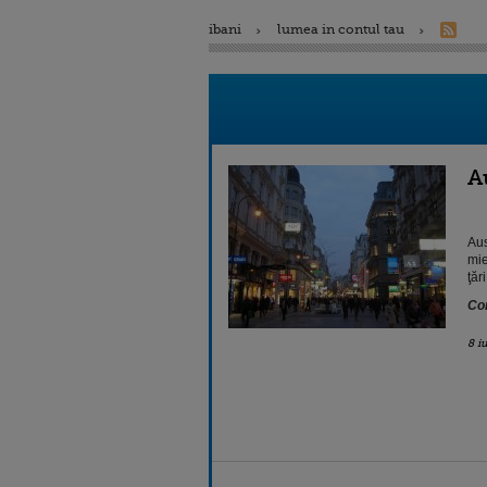
ibani
lumea in contul tau
A
Aus
mie
ţări
Con
8 i