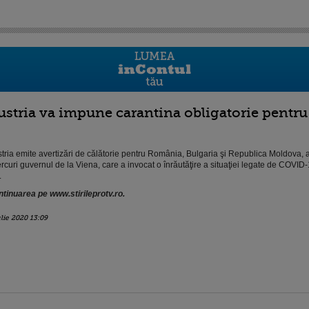
ustria va impune carantina obligatorie pentr
tria emite avertizări de călătorie pentru România, Bulgaria şi Republica Moldova, 
rcuri guvernul de la Viena, care a invocat o înrăutăţire a situaţiei legate de COVID-
.
tinuarea pe www.stirileprotv.ro.
ulie 2020 13:09