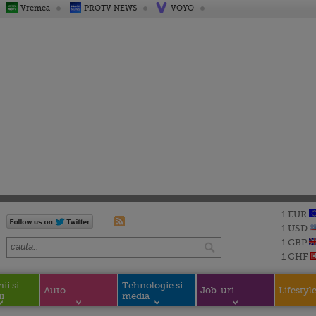
Vremea
PROTV NEWS
VOYO
1 EUR
1 USD
1 GBP
1 CHF
i si
Tehnologie si
Auto
Job-uri
Lifestyl
i
media