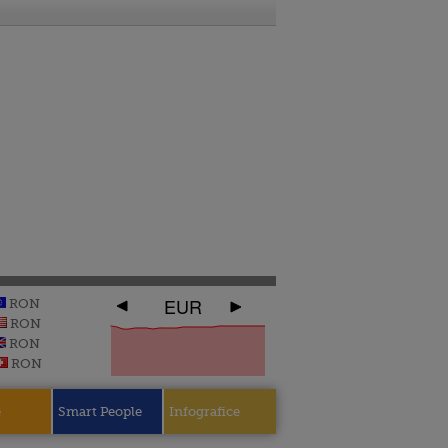
EUR
RON
RON
RON
RON
e
Smart People
Infografice