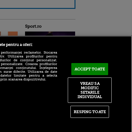
Sport.ro
ele pentru a oferi:
 performanței reclamelor. Stocarea
v. Utilizarea profilurilor pentru
ilurilor de conținut personalizat.
 personalizate. Crearea profilurilor
Radu Drăgușin, lăudat în
rmanței conținutului. Înțelegerea
ACCEPT TOATE
presa italiană după ce a fost
ntru
n surse diferite. Utilizarea de date
decisiv pentru Fiorentina:
ita lui,
 datelor limitate pentru a selecta
„O evoluție reușită”
t tată!
 prin scanarea dispozitivului.
VREAU SA
Ce a făcut Levadiakos la
, Adela
MODIFIC
debutul lui Elias
rol
SETARILE
Charalambous pe bancă
V
INDIVIDUAL
Gigi Becali, replică ironică
pă o
pentru Mihai Stoica cu
n film, Sir
privire la un titular de la
se
RESPING TOATE
FCSB: „Chiar mă gândesc de
n muzică
acum”