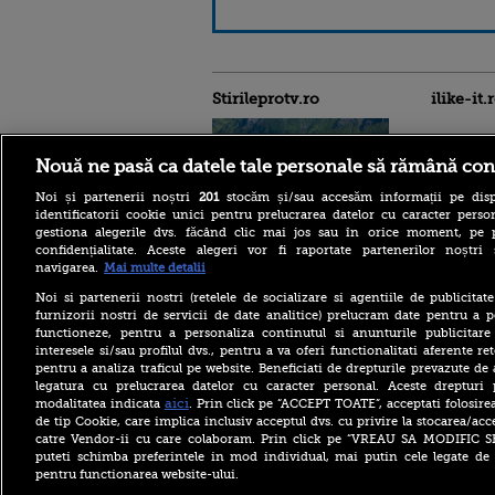
Stirileprotv.ro
ilike-it.
Nouă ne pasă ca datele tale personale să rămână con
Noi și partenerii noștri
201
stocăm și/sau accesăm informații pe disp
identificatorii cookie unici pentru prelucrarea datelor cu caracter person
gestiona alegerile dvs. făcând clic mai jos sau în orice moment, pe 
confidențialitate. Aceste alegeri vor fi raportate partenerilor noștr
O adolescentă de 14 ani a
navigarea.
Mai multe detalii
murit după ce a căzut în gol
90 de metri, în timpul unei
Noi si partenerii nostri (retelele de socializare si agentiile de publicita
drumeții în Dolomiți, alături
furnizorii nostri de servicii de date analitice) prelucram date pentru a p
de părinți
functioneze, pentru a personaliza continutul si anunturile publicitare
interesele si/sau profilul dvs., pentru a va oferi functionalitati aferente ret
MAE, atenționare de
pentru a analiza traficul pe website. Beneficiati de drepturile prevazute de
călătorie pentru Italia.
legatura cu prelucrarea datelor cu caracter personal. Aceste drepturi 
Alertă ridicată pentru
vulcanul Etna și restricții în
aici
modalitatea indicata
. Prin click pe “ACCEPT TOATE”, acceptati folosire
zona de vârf
de tip Cookie, care implica inclusiv acceptul dvs. cu privire la stocarea/acc
catre Vendor-ii cu care colaboram. Prin click pe “VREAU SA MODIFIC 
Studiu: Mounjaro ar putea
puteti schimba preferintele in mod individual, mai putin cele legate de 
reduce riscul de infarct la
pentru functionarea website-ului.
diabetici. Cercetătorii au
analizat efectele