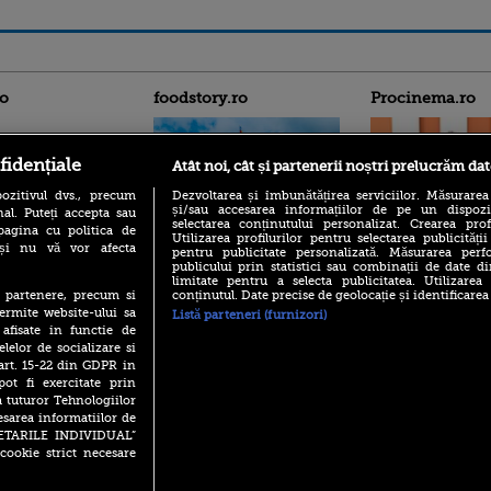
ro
foodstory.ro
Procinema.ro
fidențiale
Atât noi, cât și partenerii noștri prelucrăm dat
ozitivul dvs., precum
Dezvoltarea și îmbunătățirea serviciilor. Măsurarea
și/sau accesarea informațiilor de pe un dispoziti
al. Puteți accepta sau
selectarea conținutului personalizat. Crearea prof
pagina cu politica de
Utilizarea profilurilor pentru selectarea publicității
i și nu vă vor afecta
pentru publicitate personalizată. Măsurarea perfo
(P) Descoperă Lumea
Emoții intense pe
publicului prin statistici sau combinații de date di
Evenimentelor din România
Sebastian Stan! Iub
limitate pentru a selecta publicitatea. Utilizarea
cu Transilvania Events!
Annabelle, l-a făcu
conținutul. Date precise de geolocație și identificarea
te partenere, precum si
ermite website-ului sa
(P) Raku, gaming intens și o
Listă parteneri (furnizori)
Din 14 septembrie
pauză binemeritată cu...
 afisate in functie de
Popescu revine în 
pizza Guseppe
elelor de socializare si
principal la Pro T
 art. 15-22 din GDPR in
(P) Poți folosi bonurile de
La 88 de ani și du
pot fi exercitate prin
masă pentru a comanda
carieră fabuloasă î
a tuturor Tehnologiilor
mâncare acasă? Lista
Anthony Hopkins 
aplicațiilor care le acceptă
esarea informatiilor de
lansează oficial î
SETARILE INDIVIDUAL”
cookie strict necesare