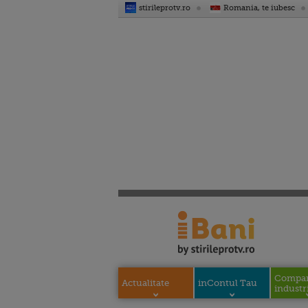
stirileprotv.ro
Romania, te iubesc
Compani
Actualitate
inContul Tau
industri