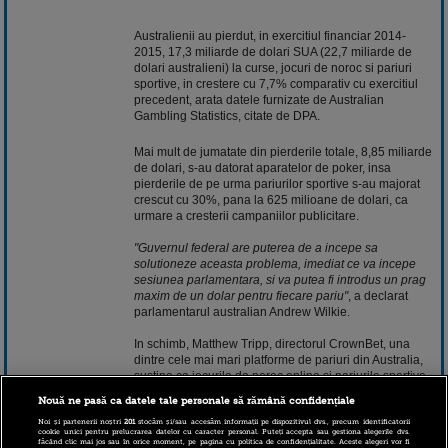
Australienii au pierdut, in exercitiul financiar 2014-
2015, 17,3 miliarde de dolari SUA (22,7 miliarde de
dolari australieni) la curse, jocuri de noroc si pariuri
sportive, in crestere cu 7,7% comparativ cu exercitiul
precedent, arata datele furnizate de Australian
Gambling Statistics, citate de DPA.
Mai mult de jumatate din pierderile totale, 8,85 miliarde
de dolari, s-au datorat aparatelor de poker, insa
pierderile de pe urma pariurilor sportive s-au majorat
crescut cu 30%, pana la 625 milioane de dolari, ca
urmare a cresterii campaniilor publicitare.
"Guvernul federal are puterea de a incepe sa
solutioneze aceasta problema, imediat ce va incepe
sesiunea parlamentara, si va putea fi introdus un prag
maxim de un dolar pentru fiecare pariu"
, a declarat
parlamentarul australian Andrew Wilkie.
In schimb, Matthew Tripp, directorul CrownBet, una
dintre cele mai mari platforme de pariuri din Australia,
sustine ca jocurile de noroc online si pariurile sportive
au crescut, fiind sustinute de un cadru de reglementare
Nouă ne pasă ca datele tale personale să rămână confidențiale
care precizeaza unde si cum poate fi facuta publicitate,
iar o interzicere a mesajelor publicitare este o idee
Noi și partenerii noștri
201
stocăm și/sau accesăm informații pe dispozitivul dvs., precum identificatorii
cookie unici pentru prelucrarea datelor cu caracter personal. Puteți accepta sau gestiona alegerile dvs.
periculoasa.
făcând clic mai jos sau în orice moment, pe pagina cu politica de confidențialitate. Aceste alegeri vor fi