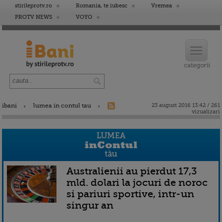
stirileprotv.ro
Romania, te iubesc
Vremea
PROTV NEWS
VOYO
ibani
lumea in contul tau
23 august 2016 13:42 / 261
vizualizari
Australienii au pierdut 17,3
mld. dolari la jocuri de noroc
si pariuri sportive, intr-un
singur an