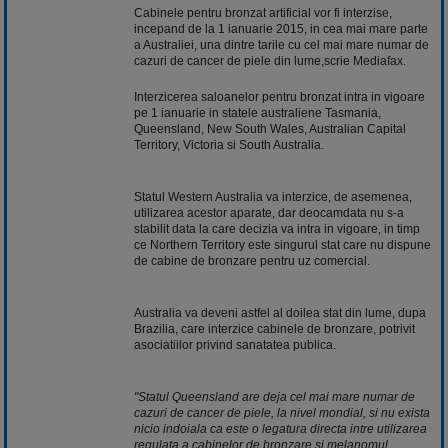
Cabinele pentru bronzat artificial vor fi interzise,
incepand de la 1 ianuarie 2015, in cea mai mare parte
a Australiei, una dintre tarile cu cel mai mare numar de
cazuri de cancer de piele din lume,scrie Mediafax.
Interzicerea saloanelor pentru bronzat intra in vigoare
pe 1 ianuarie in statele australiene Tasmania,
Queensland, New South Wales, Australian Capital
Territory, Victoria si South Australia.
Statul Western Australia va interzice, de asemenea,
utilizarea acestor aparate, dar deocamdata nu s-a
stabilit data la care decizia va intra in vigoare, in timp
ce Northern Territory este singurul stat care nu dispune
de cabine de bronzare pentru uz comercial.
Australia va deveni astfel al doilea stat din lume, dupa
Brazilia, care interzice cabinele de bronzare, potrivit
asociatiilor privind sanatatea publica.
"Statul Queensland are deja cel mai mare numar de
cazuri de cancer de piele, la nivel mondial, si nu exista
nicio indoiala ca este o legatura directa intre utilizarea
regulata a cabinelor de bronzare si melanomul