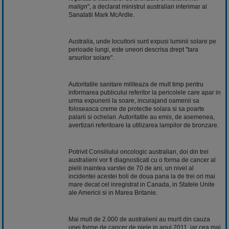
malign
", a declarat ministrul australian interimar al
Sanatatii Mark McArdle.
Australia, unde locuitorii sunt expusi luminii solare pe
perioade lungi, este uneori descrisa drept "tara
arsurilor solare".
Autoritatile sanitare militeaza de mult timp pentru
informarea publicului referitor la pericolele care apar in
urma expunerii la soare, incurajand oamenii sa
foloseasca creme de protectie solara si sa poarte
palarii si ochelari. Autoritatile au emis, de asemenea,
avertizari referitoare la utilizarea lampilor de bronzare.
Potrivit Consiliului oncologic australian, doi din trei
australieni vor fi diagnosticati cu o forma de cancer al
pielii inaintea varstei de 70 de ani, un nivel al
incidentei acestei boli de doua pana la de trei ori mai
mare decat cel inregistrat in Canada, in Statele Unite
ale Americii si in Marea Britanie.
Mai mult de 2.000 de australieni au murit din cauza
unei forme de cancer de piele in anul 2011, iar cea mai