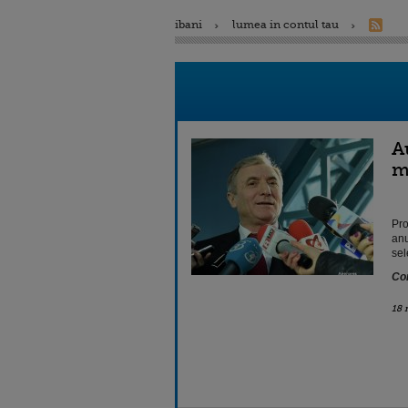
ibani
lumea in contul tau
A
m
Pro
anu
sel
Con
18 