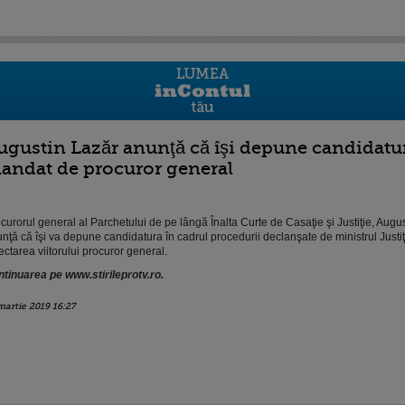
ugustin Lazăr anunţă că îşi depune candidatu
andat de procuror general
curorul general al Parchetului de pe lângă Înalta Curte de Casaţie şi Justiţie, Augus
nţă că îşi va depune candidatura în cadrul procedurii declanşate de ministrul Justiţ
ectarea viitorului procuror general.
tinuarea pe www.stirileprotv.ro.
martie 2019 16:27