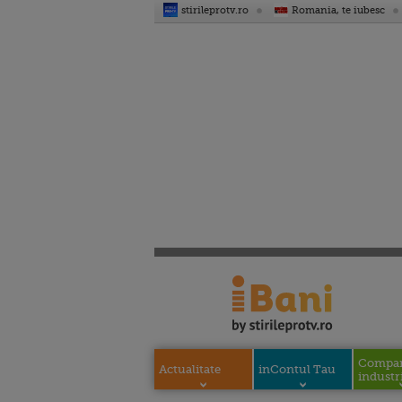
stirileprotv.ro
Romania, te iubesc
Compani
Actualitate
inContul Tau
industri