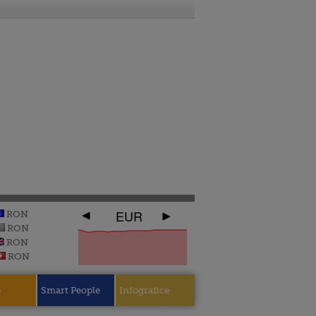
EUR
RON
RON
RON
RON
e
Smart People
Infografice