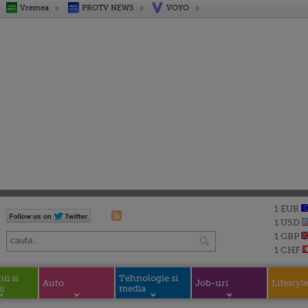
Vremea
PROTV NEWS
VOYO
1 EUR
1 USD
1 GBP
1 CHF
i si
Tehnologie si
Auto
Job-uri
Lifestyl
i
media