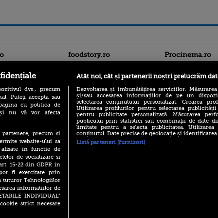
ro
foodstory.ro
Procinema.ro
fidențiale
Atât noi, cât și partenerii noștri prelucrăm dat
ozitivul dvs., precum
Dezvoltarea și îmbunătățirea serviciilor. Măsurarea
și/sau accesarea informațiilor de pe un dispoziti
al. Puteți accepta sau
selectarea conținutului personalizat. Crearea prof
pagina cu politica de
Utilizarea profilurilor pentru selectarea publicității
i și nu vă vor afecta
pentru publicitate personalizată. Măsurarea perfo
publicului prin statistici sau combinații de date di
(P) Descoperă Lumea
limitate pentru a selecta publicitatea. Utilizarea
Banditul zburător,
Evenimentelor din România
conținutul. Date precise de geolocație și identificarea
te partenere, precum si
prolific spărgător
cu Transilvania Events!
ermite website-ului sa
din Canada
Listă parteneri (furnizori)
 afisate in functie de
(P) Raku, gaming intens și o
Nikolaj Coster-Wa
elelor de socializare si
pauză binemeritată cu...
Urzeala Tronurilor
pizza Guseppe
 art. 15-22 din GDPR in
Annabelle Wallis,
pot fi exercitate prin
lui Sebastian Stan,
(P) Poți folosi bonurile de
a tuturor Tehnologiilor
prinși într-o curs
masă pentru a comanda
esarea informatiilor de
mâncare acasă? Lista
Emoții intense pe
SETARILE INDIVIDUAL”
aplicațiilor care le acceptă
Sebastian Stan! Iub
cookie strict necesare
Annabelle, l-a făcu