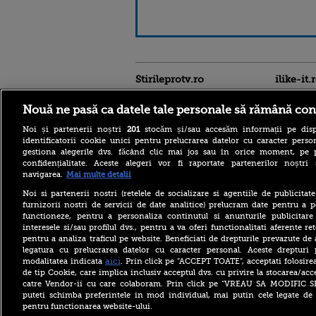
Stirileprotv.ro
ilike-it.
Nouă ne pasă ca datele tale personale să rămână con
Noi și partenerii noștri
201
stocăm și/sau accesăm informații pe disp
identificatorii cookie unici pentru prelucrarea datelor cu caracter person
gestiona alegerile dvs. făcând clic mai jos sau în orice moment, pe 
confidențialitate. Aceste alegeri vor fi raportate partenerilor noștr
navigarea.
Mai multe detalii
Noi si partenerii nostri (retelele de socializare si agentiile de publicita
Care este mâncarea
furnizorii nostri de servicii de date analitice) prelucram date pentru a p
preferată a lui Florin
functioneze, pentru a personaliza continutul si anunturile publicitare
Dumitrescu. Juratul
interesele si/sau profilul dvs., pentru a va oferi functionalitati aferente ret
MastrerChef a vorbit despre
pentru a analiza traficul pe website. Beneficiati de drepturile prevazute de
începuturile în bucătărie
legatura cu prelucrarea datelor cu caracter personal. Aceste drepturi 
Horoscop 9 august 2026, cu
aici
modalitatea indicata
. Prin click pe “ACCEPT TOATE”, acceptati folosire
Neti Sandu. Încep să vină
de tip Cookie, care implica inclusiv acceptul dvs. cu privire la stocarea/acc
bani în cont
catre Vendor-ii cu care colaboram. Prin click pe “VREAU SA MODIFIC 
puteti schimba preferintele in mod individual, mai putin cele legate de 
Elon Musk a refuzat accesul
pentru functionarea website-ului.
Ucrainei la Starlink pentru