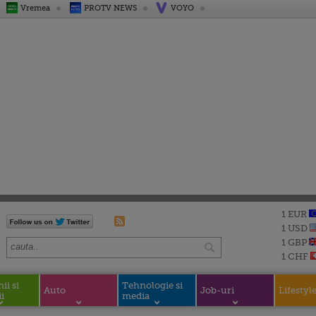
Vremea
PROTV NEWS
VOYO
1 EUR
1 USD
1 GBP
1 CHF
i si
Tehnologie si
Auto
Job-uri
Lifestyl
i
media