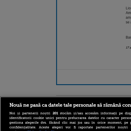
Lio
Amb
amp
se 
Bar
17 
Stirileprotv.ro
ilike-it.
Nouă ne pasă ca datele tale personale să rămână con
Noi și partenerii noștri
201
stocăm și/sau accesăm informații pe disp
identificatorii cookie unici pentru prelucrarea datelor cu caracter person
gestiona alegerile dvs. făcând clic mai jos sau în orice moment, pe 
confidențialitate. Aceste alegeri vor fi raportate partenerilor noștr