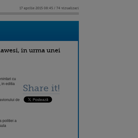
17 aprilie 2015 08:45 / 74 vizualizari
lawesi, in urma unei
nintari cu
 in editia
Share it!
avionului de
 politiei a
sula