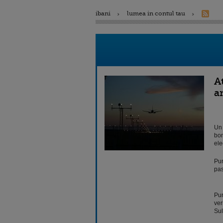
ibani
lumea in contul tau
A
a
Un 
bom
ele
Pur
pas
Pur
ver
Sul