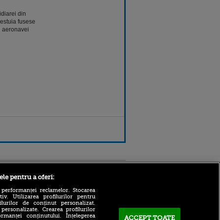
diarei din
cestuia fusese
l aeronavei
Sport.ro
ele pentru a oferi:
 performanței reclamelor. Stocarea
v. Utilizarea profilurilor pentru
ilurilor de conținut personalizat.
 personalizate. Crearea profilurilor
rmanței conținutului. Înțelegerea
ACCEPT TOATE