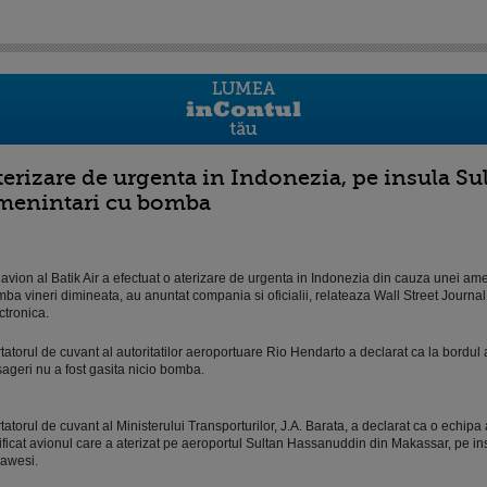
terizare de urgenta in Indonezia, pe insula Su
menintari cu bomba
avion al Batik Air a efectuat o aterizare de urgenta in Indonezia din cauza unei ame
ba vineri dimineata, au anuntat compania si oficialii, relateaza Wall Street Journal,
ctronica.
tatorul de cuvant al autoritatilor aeroportuare Rio Hendarto a declarat ca la bordul 
ageri nu a fost gasita nicio bomba.
tatorul de cuvant al Ministerului Transporturilor, J.A. Barata, a declarat ca o echipa a
ificat avionul care a aterizat pe aeroportul Sultan Hassanuddin din Makassar, pe in
awesi.