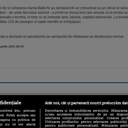
n Air si compania mama Batik Air au declarat intr-un comunicat ca un oficial al subsi
on - de unde decolase avionul - a primit un mesaj text care anunta ca la bordul a
lasata o bomba, in timp ce se indrepta spre Jakarta, capitala Indoneziei. La bordu
aflau 125 de pasageri si sapte membri ai echipajului.
ata a declarat ca operatiunile pe aeroportul din Makassar se desfasoara normal.
aprilie 2015 08:45
ro
foodstory.ro
Procinema.ro
fidențiale
Atât noi, cât și partenerii noștri prelucrăm dat
ozitivul dvs., precum
Dezvoltarea și îmbunătățirea serviciilor. Măsurarea
și/sau accesarea informațiilor de pe un dispoziti
al. Puteți accepta sau
selectarea conținutului personalizat. Crearea prof
pagina cu politica de
Utilizarea profilurilor pentru selectarea publicității
i și nu vă vor afecta
pentru publicitate personalizată. Măsurarea perfo