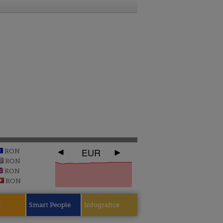
EUR
RON
RON
RON
RON
e
Smart People
Infografice