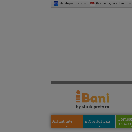
stirileprotv.ro
Romania, te iubesc
Compani
Actualitate
inContul Tau
industri