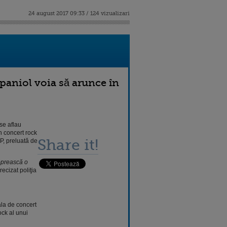
24 august 2017 09:33 / 124 vizualizari
spaniol voia să arunce în
se aflau
un concert rock
Share it!
FP, preluată de
 oprească o
precizat poliţia
ala de concert
ock al unui