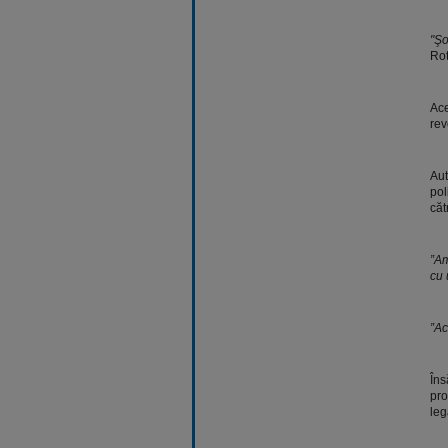
"Şo
Rot
Ace
rev
Aut
pol
căt
”Am
cu 
”Ac
Îns
pro
leg