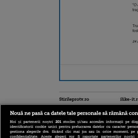
”
O 
tra
Tru
fos
24 
Stirileprotv.ro
ilike-it.
Nouă ne pasă ca datele tale personale să rămână con
Noi și partenerii noștri
201
stocăm și/sau accesăm informații pe disp
identificatorii cookie unici pentru prelucrarea datelor cu caracter person
gestiona alegerile dvs. făcând clic mai jos sau în orice moment, pe 
confidențialitate. Aceste alegeri vor fi raportate partenerilor noștr
WHIB, trupa K-pop în plină