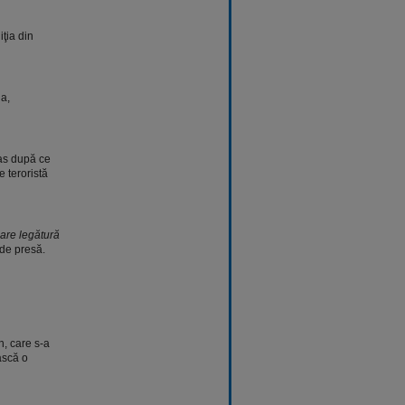
iţia din
a,
Las după ce
e teroristă
 are legătură
 de presă.
n, care s-a
ască o