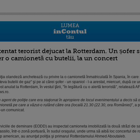
tentat terorist dejucat la Rotterdam. Un șofer 
er o camionetă cu butelii, la un concert
iţia olandeză anchetează cu privire la o camionetă înmatriculată în Spania, în care 
teva butelii de gaz” şi pe al cărei şofer - un spaniol - l-a arestat, miercuri, după ce 
ost anulat la Rotterdam, în vestul ţării, ”în legătură cu o alertă teroristă”, relatează A
s.ro.
 agent de poliţie care era staţionat în apropiere de locul evenimentului a decis să
ionetă pe care a văzut-o rulând către ora (locală 21.30 (22.30, ora României)
”, a 
r-un comunicat.
viciile de deminare (EODD) au inspectat camioneta imobilizată la două străzi de s
ssilo, într-o zonă portuară, în sudul oraşului, unde urma să aibă loc concertul de r
p american, au anunţat poliţia şi primarul Rotterdamului Ahmed Aboutaleb.