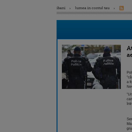
ibani
lumea in contul tau
A
a
Pol
”câ
a f
New
”
Un
cam
înt
Ser
Maa
gru