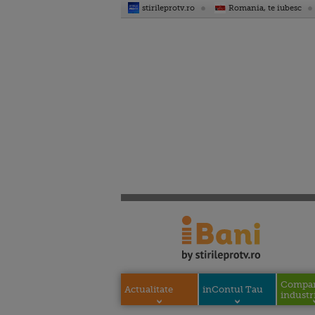
stirileprotv.ro
Romania, te iubesc
Compani
Actualitate
inContul Tau
industri