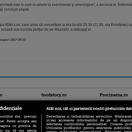
anchetă este în curs cu privire la evenimente şi ameninţare”,
a declarat el, îndemn
gă concluzii pripite.
pa Allah-Las, care urma să concerteze la ora locală 20.30 (21.30, ora României) l
t scoasă sub escorta poliţiei de pe Maassilo, a adăugat el.
august 2017 09:33
ro
foodstory.ro
Procinema.ro
fidențiale
Atât noi, cât și partenerii noștri prelucrăm dat
ozitivul dvs., precum
Dezvoltarea și îmbunătățirea serviciilor. Măsurarea
și/sau accesarea informațiilor de pe un dispoziti
al. Puteți accepta sau
selectarea conținutului personalizat. Crearea prof
pagina cu politica de
Utilizarea profilurilor pentru selectarea publicității
i și nu vă vor afecta
pentru publicitate personalizată. Măsurarea perfo