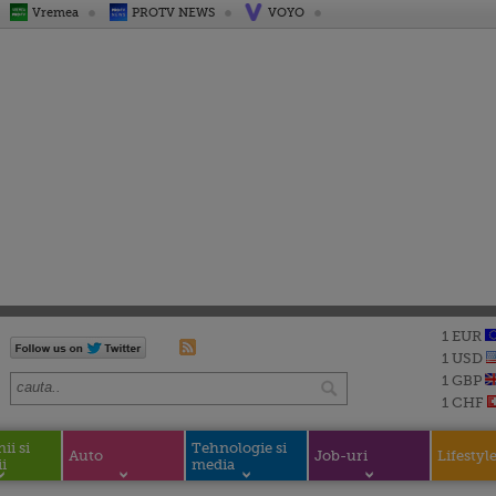
Vremea
PROTV NEWS
VOYO
1 EUR
1 USD
1 GBP
1 CHF
i si
Tehnologie si
Auto
Job-uri
Lifestyl
i
media