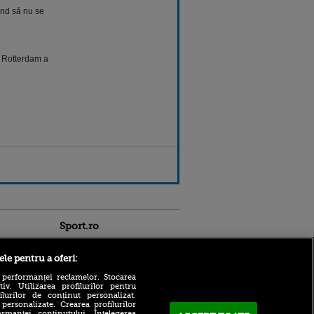
ând să nu se
a Rotterdam a
Sport.ro
ele pentru a oferi:
 performanței reclamelor. Stocarea
v. Utilizarea profilurilor pentru
ilurilor de conținut personalizat.
 personalizate. Crearea profilurilor
rmanței conținutului. Înțelegerea