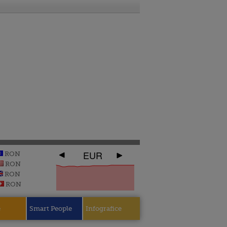
EUR
RON
RON
RON
RON
e
Smart People
Infografice