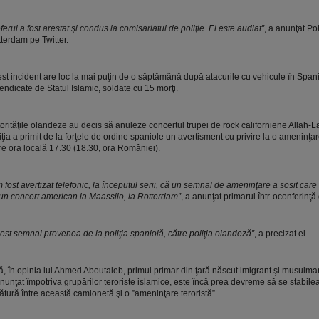
ferul a fost arestat şi condus la comisariatul de poliţie. El este audiat”
, a anunţat Pol
terdam pe Twitter.
st incident are loc la mai puţin de o săptămână după atacurile cu vehicule în Spani
endicate de Statul Islamic, soldate cu 15 morţi.
orităţile olandeze au decis să anuleze concertul trupei de rock californiene Allah-
iţia a primit de la forţele de ordine spaniole un avertisment cu privire la o ameninţar
re ora locală 17.30 (18.30, ora României).
 fost avertizat telefonic, la începutul serii, că un semnal de ameninţare a sosit care
un concert american la Maassilo, la Rotterdam”
, a anunţat primarul într-oconferinţă
est semnal provenea de la poliţia spaniolă, către poliţia olandeză”
, a precizat el.
ă, în opinia lui Ahmed Aboutaleb, primul primar din ţară născut imigrant şi musulma
nunţat împotriva grupărilor teroriste islamice, este încă prea devreme să se stabile
ătură între această camionetă şi o ”ameninţare teroristă”.