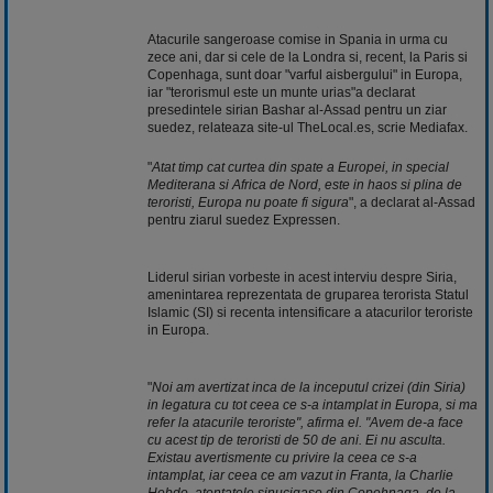
Atacurile sangeroase comise in Spania in urma cu
zece ani, dar si cele de la Londra si, recent, la Paris si
Copenhaga, sunt doar "varful aisbergului" in Europa,
iar "terorismul este un munte urias"a declarat
presedintele sirian Bashar al-Assad pentru un ziar
suedez, relateaza site-ul TheLocal.es, scrie Mediafax.
"
Atat timp cat curtea din spate a Europei, in special
Mediterana si Africa de Nord, este in haos si plina de
teroristi, Europa nu poate fi sigura
", a declarat al-Assad
pentru ziarul suedez Expressen.
Liderul sirian vorbeste in acest interviu despre Siria,
amenintarea reprezentata de gruparea terorista Statul
Islamic (SI) si recenta intensificare a atacurilor teroriste
in Europa.
"
Noi am avertizat inca de la inceputul crizei (din Siria)
in legatura cu tot ceea ce s-a intamplat in Europa, si ma
refer la atacurile teroriste", afirma el. "Avem de-a face
cu acest tip de teroristi de 50 de ani. Ei nu asculta.
Existau avertismente cu privire la ceea ce s-a
intamplat, iar ceea ce am vazut in Franta, la Charlie
Hebdo, atentatele sinucigase din Copehnaga, de la