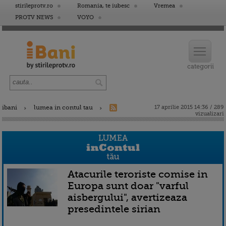
stirileprotv.ro
Romania, te iubesc
Vremea
PROTV NEWS
VOYO
ibani
lumea in contul tau
17 aprilie 2015 14:36 / 289
vizualizari
Atacurile teroriste comise in
Europa sunt doar "varful
aisbergului", avertizeaza
presedintele sirian