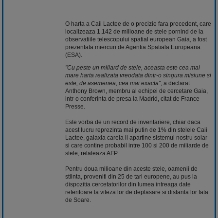
O harta a Caii Lactee de o precizie fara precedent, care
localizeaza 1.142 de milioane de stele pornind de la
observatiile telescopului spatial european Gaia, a fost
prezentata miercuri de Agentia Spatiala Europeana
(ESA).
"Cu peste un miliard de stele, aceasta este cea mai
mare harta realizata vreodata dintr-o singura misiune si
este, de asemenea, cea mai exacta"
, a declarat
Anthony Brown, membru al echipei de cercetare Gaia,
intr-o conferinta de presa la Madrid, citat de France
Presse.
Este vorba de un record de inventariere, chiar daca
acest lucru reprezinta mai putin de 1% din stelele Caii
Lactee, galaxia careia ii apartine sistemul nostru solar
si care contine probabil intre 100 si 200 de miliarde de
stele, relateaza AFP.
Pentru doua milioane din aceste stele, oamenii de
stiinta, proveniti din 25 de tari europene, au pus la
dispozitia cercetatorilor din lumea intreaga date
referitoare la viteza lor de deplasare si distanta lor fata
de Soare.