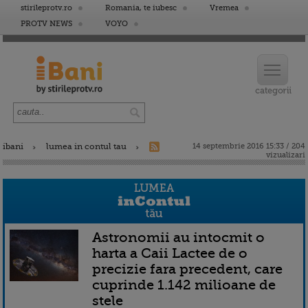
stirileprotv.ro
Romania, te iubesc
Vremea
PROTV NEWS
VOYO
ibani
lumea in contul tau
14 septembrie 2016 15:33 / 204
vizualizari
Astronomii au intocmit o
harta a Caii Lactee de o
precizie fara precedent, care
cuprinde 1.142 milioane de
stele