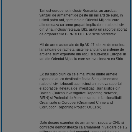
Tari est-europene, inclusiv Romania, au aprobat
vanzari de armament de peste un miliard de euro, in
ultimii patru ani, spre tari din Orientul Mijlociu care
alimenteaza cu arme grupari implicate in razboiul civil
din Siria, inclusiv reteaua ISIS, arata un raport elaborat
de organizatiile BIRN si OCCRP, scrie
Mediafax
.
Mii de arme automate de tip AK-47, obuze de mortiera,
lansatoare de racheta, sisteme antitanc si sisteme de
artilerie sunt exportate din estul si sud-estul Europei in
tari din Orientul Mijlociu care se invecineaza cu Siria.
Exista suspiciuni ca cele mai multe dintre armele
exportate au ca destinatie finala Siria, alimentand
razboiul civil izbucnit acum cinci ani, releva raportul
elaborat de Reteaua de Investigatii Jurnalistice din
Balcani (Balkan Investigative Reporting Network,
BIRN) si Proiectul de Monitorizare a Infractionalitatii
Organizate si Coruptiei (Organised Crime and
Corruption Reporting Project, OCCRP).
Date despre exporturi de armament, rapoarte ONU si
contracte demonstreaza ca armament in valoare de 1,2
miliarde de euro a fost exportat, incepand din anul