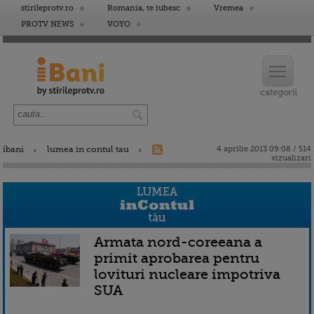
stirileprotv.ro
Romania, te iubesc
Vremea
PROTV NEWS
VOYO
ibani
lumea in contul tau
4 aprilie 2013 09:08 / 514
vizualizari
Armata nord-coreeana a
primit aprobarea pentru
lovituri nucleare impotriva
SUA