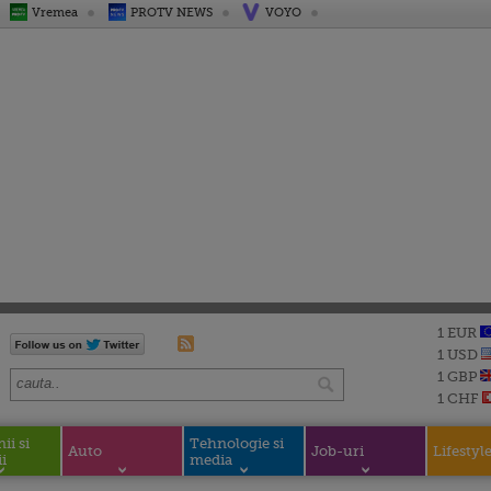
Vremea
PROTV NEWS
VOYO
1 EUR
1 USD
1 GBP
1 CHF
i si
Tehnologie si
Auto
Job-uri
Lifestyl
i
media