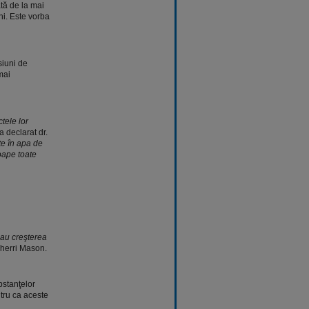
tă de la mai
i. Este vorba
siuni de
mai
tele lor
 a declarat dr.
te în apa de
roape toate
sau creşterea
Sherri Mason.
bstanţelor
tru ca aceste