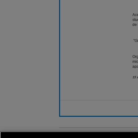
Ace
stu
de 
"
Gl
Org
mic
apa
15 
Stirileprotv.ro
ilike-it.