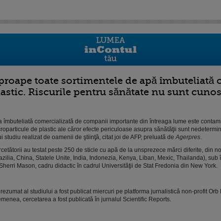
proape toate sortimentele de apă îmbuteliată 
lastic. Riscurile pentru sănătate nu sunt cuno
 îmbuteliată comercializată de companii importante din întreaga lume este contam
roparticule de plastic ale căror efecte periculoase asupra sănătăţii sunt nedetermi
i studiu realizat de oamenii de ştiinţă, citat joi de AFP, preluată de
Agerpres
.
cetătorii au testat peste 250 de sticle cu apă de la unsprezece mărci diferite, din no
azilia, China, Statele Unite, India, Indonezia, Kenya, Liban, Mexic, Thailanda), su
 Sherri Mason, cadru didactic în cadrul Universităţii de Stat Fredonia din New York.
rezumat al studiului a fost publicat miercuri pe platforma jurnalistică non-profit Or
menea, cercetarea a fost publicată în jurnalul Scientific Reports.