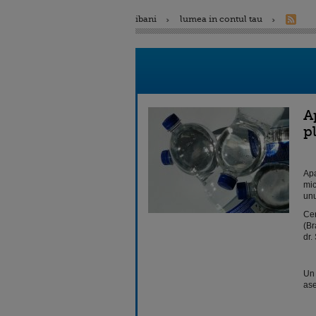
ibani
lumea in contul tau
A
p
Apa
mic
unu
Cer
(Br
dr.
Un 
ase