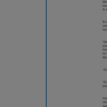
Mic
mul
în 
În 
ord
num
"
De
pot
And
la 
tip
Gra
"
Ex
pre
Pot
chi
sub