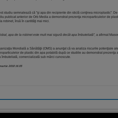
st studiu semnalează că "şi apa din recipiente din sticlă conţinea microplastic". De a
diu publicat anterior de Orb Media a demonstrat prezenţa microparticulelor de plasti
la robinet, însă în cantităţi mai mici.
obal, apa de la robinet este mult mai sigură decât apa îmbuteliată",
a afirmat Maso
anizaţia Mondială a Sănătăţii (OMS) a anunţat că va analiza riscurile potenţiale al
roparticulelor de plastic din apa potabilă după ce studiile au demonstrat prezenţa 
 îmbuteliată, comercializată sub mărci cunoscute.
martie 2018 16:05
ro
foodstory.ro
Procinema.ro