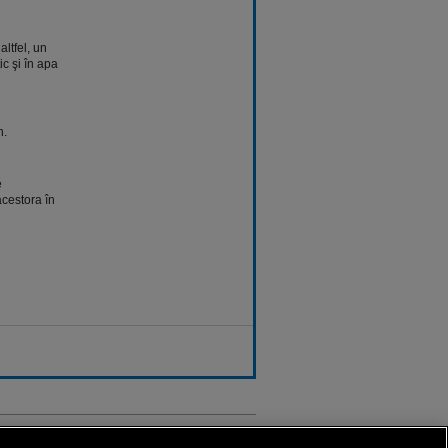
ltfel, un
c şi în apa
n.
e
acestora în
Sport.ro