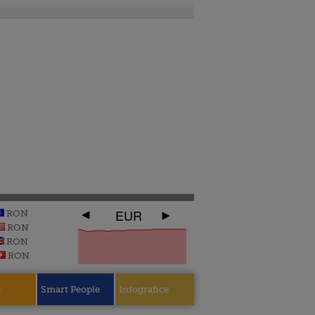
EUR
RON
RON
RON
RON
e
Smart People
Infografice