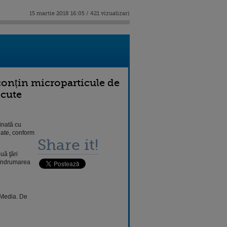
15 martie 2018 16:05 / 421 vizualizari
conțin microparticule de
scute
inată cu
nate, conform
Share it!
uă ţări
b îndrumarea
b Media. De