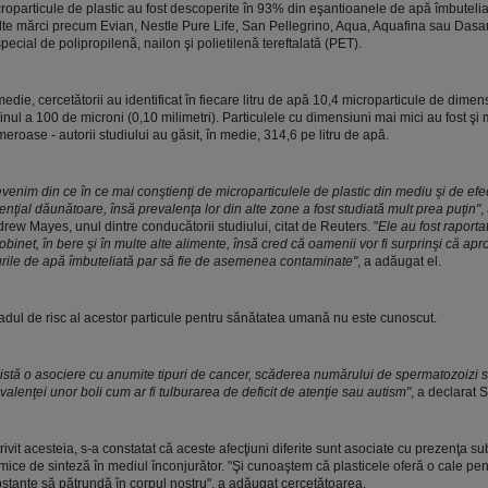
roparticule de plastic au fost descoperite în 93% din eşantioanele de apă îmbutelia
te mărci precum Evian, Nestle Pure Life, San Pellegrino, Aqua, Aquafina sau Dasan
special de polipropilenă, nailon şi polietilenă tereftalată (PET).
medie, cercetătorii au identificat în fiecare litru de apă 10,4 microparticule de dimen
inul a 100 de microni (0,10 milimetri). Particulele cu dimensiuni mai mici au fost şi 
eroase - autorii studiului au găsit, în medie, 314,6 pe litru de apă.
venim din ce în ce mai conştienţi de microparticulele de plastic din mediu şi de efec
enţial dăunătoare, însă prevalenţa lor din alte zone a fost studiată mult prea puţin"
,
rew Mayes, unul dintre conducătorii studiului, citat de Reuters. "
Ele au fost raporta
robinet, în bere şi în multe alte alimente, însă cred că oamenii vor fi surprinşi că ap
urile de apă îmbuteliată par să fie de asemenea contaminate"
, a adăugat el.
dul de risc al acestor particule pentru sănătatea umană nu este cunoscut.
istă o asociere cu anumite tipuri de cancer, scăderea numărului de spermatozoizi 
valenţei unor boli cum ar fi tulburarea de deficit de atenţie sau autism"
, a declarat 
rivit acesteia, s-a constatat că aceste afecţiuni diferite sunt asociate cu prezenţa su
mice de sinteză în mediul înconjurător. "Şi cunoaştem că plasticele oferă o cale pen
stanţe să pătrundă în corpul nostru", a adăugat cercetătoarea.