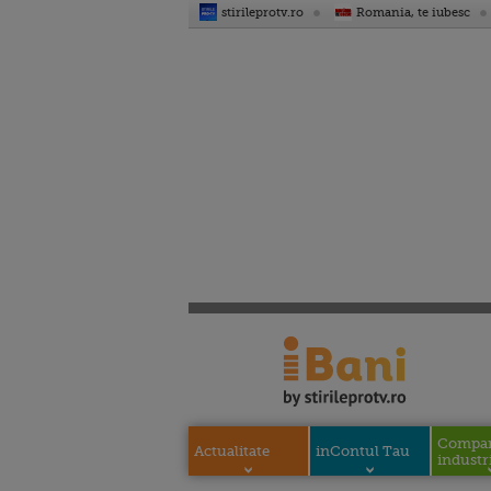
stirileprotv.ro
Romania, te iubesc
Compani
Actualitate
inContul Tau
industri