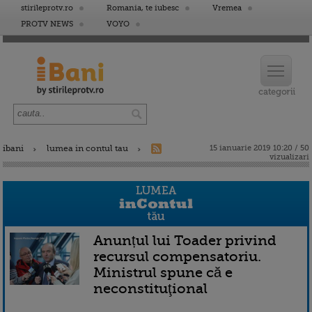
stirileprotv.ro
Romania, te iubesc
Vremea
PROTV NEWS
VOYO
ibani
lumea in contul tau
15 ianuarie 2019 10:20 / 50
vizualizari
Anunțul lui Toader privind
recursul compensatoriu.
Ministrul spune că e
neconstituţional