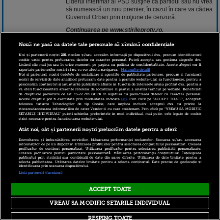
Liderul interimar al PSD susţine că partidul său nu vrea
să numească un nou premier, în cazul în care va cădea
Guvernul Orban prin moţiune de cenzură.
Continuarea pe www.stirileprotv.ro.
Nouă ne pasă ca datele tale personale să rămână confidențiale
15 ianuarie 2020 09:27
Noi și partenerii noștri
201
stocăm și/sau accesăm informații pe dispozitivul dvs., precum identificatorii
cookie unici pentru prelucrarea datelor cu caracter personal. Puteți accepta sau gestiona alegerile dvs.
făcând clic mai jos sau în orice moment, pe pagina cu politica de confidențialitate. Aceste alegeri vor fi
raportate partenerilor noștri și nu vă vor afecta navigarea.
Mai multe detalii
Noi si partenerii nostri (retelele de socializare si agentiile de publicitate partenere, precum si furnizorii
nostri de servicii de date analitice) prelucram date pentru a permite website-ului sa functioneze, pentru a
personaliza continutul si anunturile publicitare afisate in functie de interesele si/sau profilul dvs., pentru a
va oferi functionalitati aferente retelelor de socializare si pentru a analiza traficul pe website. Beneficiati
de drepturile prevazute de art. 15-22 din GDPR in legatura cu prelucrarea datelor cu caracter personal.
Aceste drepturi pot fi exercitate prin modalitatea indicata
aici
. Prin click pe “ACCEPT TOATE”, acceptati
folosirea tuturor Tehnologiilor de tip Cookie, care implica inclusiv acceptul dvs. cu privire la
stocarea/accesarea informatiilor de catre Vendor-ii cu care colaboram. Prin click pe “VREAU SA MODIFIC
SETARILE INDIVIDUAL” puteti schimba preferintele in mod individual, mai putin cele legate de cookie
strict necesare pentru functionarea website-ului.
Copyright © 2026 PRO TV S.R.L |
Politica de Cookie
|
Atât noi, cât și partenerii noștri prelucrăm datele pentru a oferi:
Politica Confidentialitate
|
RSS
Dezvoltarea și îmbunătățirea serviciilor. Măsurarea performanței reclamelor. Stocarea și/sau accesarea
informațiilor de pe un dispozitiv. Utilizarea profilurilor pentru selectarea conținutului personalizat. Crearea
profilurilor de conținut personalizat. Utilizarea profilurilor pentru selectarea publicității personalizate.
Crearea profilurilor pentru publicitate personalizată. Măsurarea performanței conținutului. Înțelegerea
publicului prin statistici sau combinații de date din surse diferite. Utilizarea de date limitate pentru a
selecta publicitatea. Utilizarea datelor limitate pentru a selecta conținutul. Date precise de geolocație și
identificarea prin scanarea dispozitivului.
Listă parteneri (furnizori)
ACCEPT TOATE
VREAU SA MODIFIC SETARILE INDIVIDUAL
RESPING TOATE