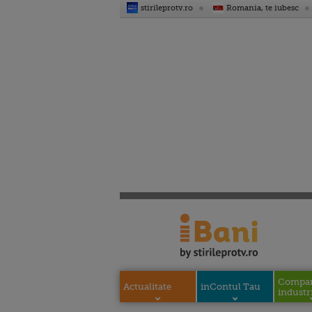
stirileprotv.ro
Romania, te iubesc
Compani
Actualitate
inContul Tau
industri