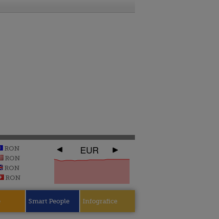
EUR
RON
RON
RON
RON
e
Smart People
Infografice