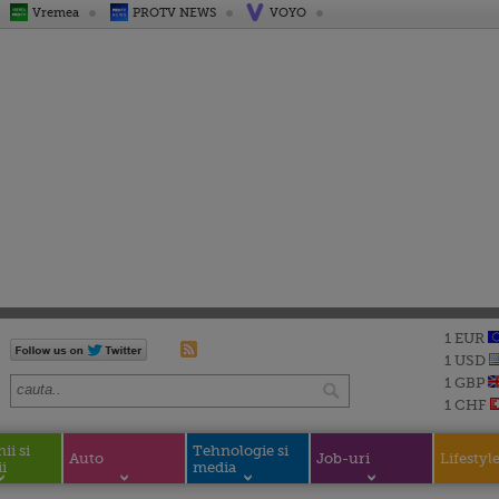
Vremea
PROTV NEWS
VOYO
1 EUR
1 USD
1 GBP
1 CHF
i si
Tehnologie si
Auto
Job-uri
Lifestyl
i
media