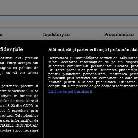
ro
foodstory.ro
Procinema.ro
fidențiale
Atât noi, cât și partenerii noștri prelucrăm dat
ozitivul dvs., precum
Dezvoltarea și îmbunătățirea serviciilor. Măsurarea
și/sau accesarea informațiilor de pe un dispoziti
al. Puteți accepta sau
selectarea conținutului personalizat. Crearea prof
pagina cu politica de
Utilizarea profilurilor pentru selectarea publicității
i și nu vă vor afecta
pentru publicitate personalizată. Măsurarea perfo
publicului prin statistici sau combinații de date di
(P) Descoperă Lumea
Nikolaj Coster-Wa
limitate pentru a selecta publicitatea. Utilizarea
Evenimentelor din România
Urzeala Tronurilor
conținutul. Date precise de geolocație și identificarea
te partenere, precum si
cu Transilvania Events!
Annabelle Wallis,
ermite website-ului sa
Listă parteneri (furnizori)
lui Sebastian Stan,
(P) Raku, gaming intens și o
 afisate in functie de
prinși într-o curs
pauză binemeritată cu...
elelor de socializare si
pizza Guseppe
 art. 15-22 din GDPR in
Emoții intense pe
Sebastian Stan! Iub
pot fi exercitate prin
(P) Poți folosi bonurile de
Annabelle, l-a făcu
a tuturor Tehnologiilor
masă pentru a comanda
mâncare acasă? Lista
esarea informatiilor de
Din 14 septembrie
aplicațiilor care le acceptă
SETARILE INDIVIDUAL”
Popescu revine în 
cookie strict necesare
principal la Pro T