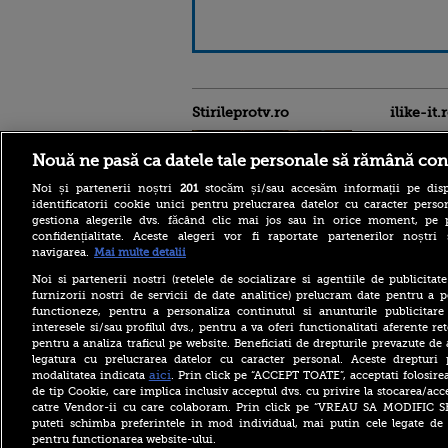
Stirileprotv.ro
ilike-it.
Nouă ne pasă ca datele tale personale să rămână con
Noi și partenerii noștri
201
stocăm și/sau accesăm informații pe disp
identificatorii cookie unici pentru prelucrarea datelor cu caracter person
gestiona alegerile dvs. făcând clic mai jos sau în orice moment, pe 
confidențialitate. Aceste alegeri vor fi raportate partenerilor noștr
Pe cine a propus partidul lui
navigarea.
Mai multe detalii
Peter Magyar pentru
președinția Ungariei.
Noi si partenerii nostri (retelele de socializare si agentiile de publicita
Numele care intră în cursa
furnizorii nostri de servicii de date analitice) prelucram date pentru a p
pentru funcția supremă
functioneze, pentru a personaliza continutul si anunturile publicitare
interesele si/sau profilul dvs., pentru a va oferi functionalitati aferente ret
Incendiu într-un
pentru a analiza traficul pe website. Beneficiati de drepturile prevazute de
apartament dintr-un bloc
din Oradea. Proprietara a
legatura cu prelucrarea datelor cu caracter personal. Aceste drepturi 
fost găsită moartă de către
aici
modalitatea indicata
. Prin click pe “ACCEPT TOATE”, acceptati folosire
pompieri
de tip Cookie, care implica inclusiv acceptul dvs. cu privire la stocarea/acc
catre Vendor-ii cu care colaboram. Prin click pe “VREAU SA MODIFIC 
Scandal în SUA: Pentagonul
puteti schimba preferintele in mod individual, mai putin cele legate de 
îi retrage unui oficial
pentru functionarea website-ului.
accesul la secrete. Scurgere