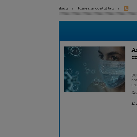
ibani
lumea in contul tau
A
c
Dur
boa
unu
Con
11 