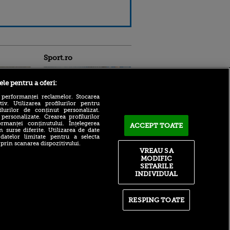
Sport.ro
ele pentru a oferi:
 performanței reclamelor. Stocarea
v. Utilizarea profilurilor pentru
ilurilor de conținut personalizat.
 personalizate. Crearea profilurilor
rmanței conținutului. Înțelegerea
ACCEPT TOATE
OUT de la Universitatea
n surse diferite. Utilizarea de date
ldau din
Craiova! Oltenii au făcut
 datelor limitate pentru a selecta
 și
 prin scanarea dispozitivului.
anunțul
 logodnica
VREAU SA
Pe ce cheltuie UTA Arad un
 sunt
MODIFIC
milion de euro în fiecare
ă criminală
SETARILE
sezon
INDIVIDUAL
ntru
Hakan Calhanoglu rupe
ita lui,
tăcerea: ce decizie a luat în
t tată!
privința viitorului său și de
RESPING TOATE
, Adela
ce și-a vândut motocicleta
rol
V