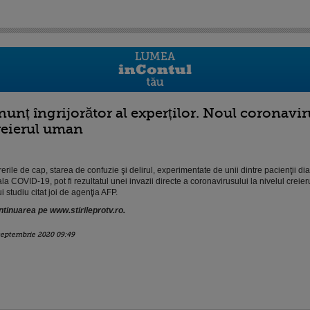
nunț îngrijorător al experților. Noul coronavi
reierul uman
erile de cap, starea de confuzie şi delirul, experimentate de unii dintre pacienţii di
la COVID-19, pot fi rezultatul unei invazii directe a coronavirusului la nivelul creier
i studiu citat joi de agenţia AFP.
tinuarea pe www.stirileprotv.ro.
septembrie 2020 09:49