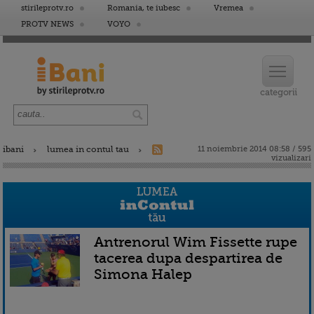
stirileprotv.ro
Romania, te iubesc
Vremea
PROTV NEWS
VOYO
ibani
lumea in contul tau
11 noiembrie 2014 08:58 / 595
vizualizari
Antrenorul Wim Fissette rupe
tacerea dupa despartirea de
Simona Halep