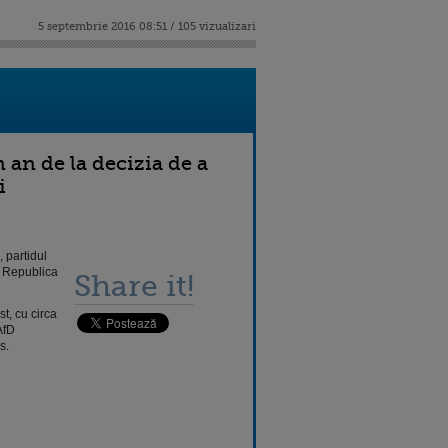
5 septembrie 2016 08:51 / 105 vizualizari
 an de la decizia de a
i
 partidul
a Republica
Share it!
t, cu circa
AfD
s.