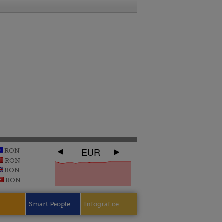
EUR
RON
RON
RON
RON
e
Smart People
Infografice