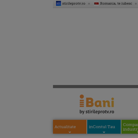
stirileprotv.ro
Romania, te iubesc
Compani
Actualitate
inContul Tau
industri