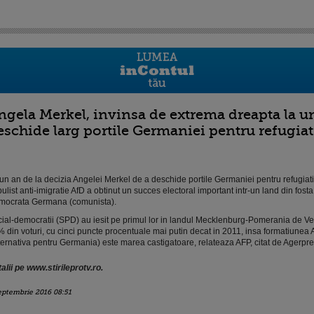
ngela Merkel, invinsa de extrema dreapta la un
eschide larg portile Germaniei pentru refugiat
un an de la decizia Angelei Merkel de a deschide portile Germaniei pentru refugiati,
ulist anti-imigratie AfD a obtinut un succes electoral important intr-un land din fost
ocrata Germana (comunista).
ial-democratii (SPD) au iesit pe primul lor in landul Mecklenburg-Pomerania de Ves
 din voturi, cu cinci puncte procentuale mai putin decat in 2011, insa formatiunea 
ternativa pentru Germania) este marea castigatoare, relateaza AFP, citat de Agerpre
alii pe www.stirileprotv.ro.
eptembrie 2016 08:51