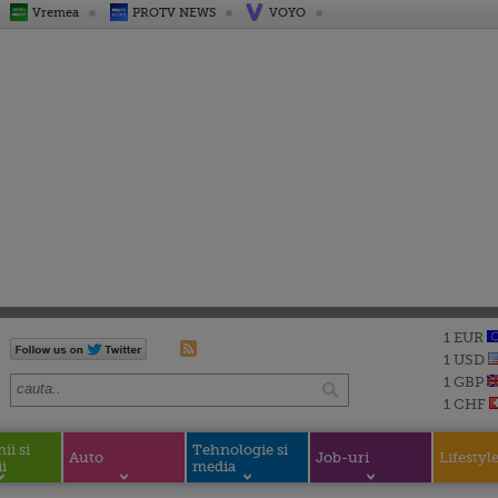
Vremea
PROTV NEWS
VOYO
1 EUR
1 USD
1 GBP
1 CHF
i si
Tehnologie si
Auto
Job-uri
Lifestyl
i
media