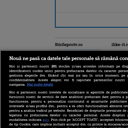
Stirileprotv.ro
ilike-it.
Nouă ne pasă ca datele tale personale să rămână con
Noi și partenerii noștri
201
stocăm și/sau accesăm informații pe disp
identificatorii cookie unici pentru prelucrarea datelor cu caracter person
gestiona alegerile dvs. făcând clic mai jos sau în orice moment, pe 
confidențialitate. Aceste alegeri vor fi raportate partenerilor noștr
Italia este sufocată de
navigarea.
Mai multe detalii
caniculă. Toate cele 27 de
oraşe mari ale sale intră sub
Noi si partenerii nostri (retelele de socializare si agentiile de publicita
alertă roșie de căldură
furnizorii nostri de servicii de date analitice) prelucram date pentru a p
extremă
functioneze, pentru a personaliza continutul si anunturile publicitare
interesele si/sau profilul dvs., pentru a va oferi functionalitati aferente ret
Fostul comandant-șef al
pentru a analiza traficul pe website. Beneficiati de drepturile prevazute de
armatei ucrainene, după
declarațiile controversate:
legatura cu prelucrarea datelor cu caracter personal. Aceste drepturi 
Sunt pentru NATO, dar
aici
modalitatea indicata
. Prin click pe “ACCEPT TOATE”, acceptati folosire
trebuie să se reinventeze
de tip Cookie, care implica inclusiv acceptul dvs. cu privire la stocarea/acc