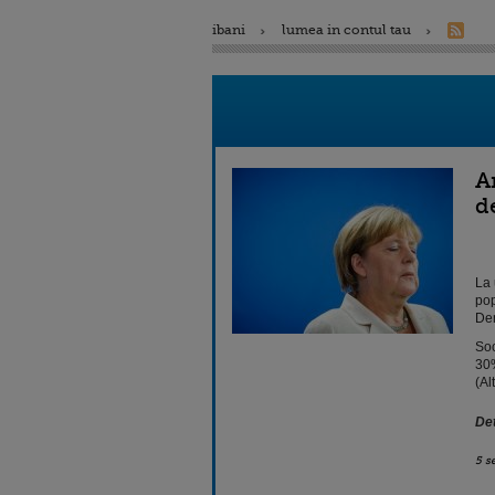
ibani
lumea in contul tau
A
d
La 
pop
Dem
Soc
30%
(Al
Det
5 s