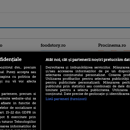
ro
foodstory.ro
Procinema.ro
fidențiale
Atât noi, cât și partenerii noștri prelucrăm dat
ozitivul dvs., precum
Dezvoltarea și îmbunătățirea serviciilor. Măsurarea
și/sau accesarea informațiilor de pe un dispoziti
al. Puteți accepta sau
selectarea conținutului personalizat. Crearea prof
pagina cu politica de
Utilizarea profilurilor pentru selectarea publicității
i și nu vă vor afecta
pentru publicitate personalizată. Măsurarea perfo
publicului prin statistici sau combinații de date di
(P) Descoperă Lumea
Emoții intense pe
limitate pentru a selecta publicitatea. Utilizarea
Evenimentelor din România
Sebastian Stan! Iub
conținutul. Date precise de geolocație și identificarea
te partenere, precum si
cu Transilvania Events!
Annabelle, l-a făcu
ermite website-ului sa
Listă parteneri (furnizori)
(P) Raku, gaming intens și o
 afisate in functie de
Din 14 septembrie
pauză binemeritată cu...
elelor de socializare si
Popescu revine în 
pizza Guseppe
 art. 15-22 din GDPR in
principal la Pro T
pot fi exercitate prin
(P) Poți folosi bonurile de
La 88 de ani și du
a tuturor Tehnologiilor
masă pentru a comanda
carieră fabuloasă î
mâncare acasă? Lista
esarea informatiilor de
Anthony Hopkins 