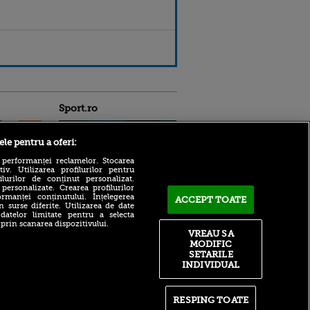
Sport.ro
ele pentru a oferi:
 performanței reclamelor. Stocarea
v. Utilizarea profilurilor pentru
ilurilor de conținut personalizat.
 personalizate. Crearea profilurilor
Bogdan Lobonț și Robert
rmanței conținutului. Înțelegerea
ACCEPT TOATE
Niță sunt invitații lui Andrei
n surse diferite. Utilizarea de date
ntru
 datelor limitate pentru a selecta
Grecu, de la 16:00, la VOYO
ita lui,
 prin scanarea dispozitivului.
SPORT LIVE
t tată!
VREAU SA
Victor Pițurcă, fără
MODIFIC
, Adela
menajamente după ce FCSB
SETARILE
rol
a fost eliminată de Auda din
INDIVIDUAL
V
Conference League: „Am
văzut scuze puerile”
pă o
n film, Sir
Drum liber: Zverev, eliminat
RESPING TOATE
se
de la 1-0 la seturi, în primul