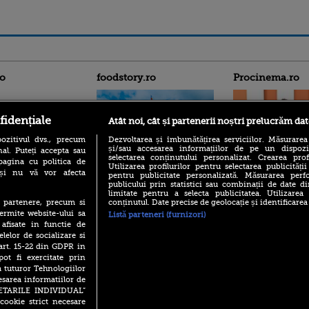
ro
foodstory.ro
Procinema.ro
fidențiale
Atât noi, cât și partenerii noștri prelucrăm dat
ozitivul dvs., precum
Dezvoltarea și îmbunătățirea serviciilor. Măsurarea
și/sau accesarea informațiilor de pe un dispoziti
al. Puteți accepta sau
selectarea conținutului personalizat. Crearea prof
pagina cu politica de
Utilizarea profilurilor pentru selectarea publicității
i și nu vă vor afecta
pentru publicitate personalizată. Măsurarea perfo
(P) Descoperă Lumea
Emoții intense pe
publicului prin statistici sau combinații de date di
Evenimentelor din România
Sebastian Stan! Iub
limitate pentru a selecta publicitatea. Utilizarea
cu Transilvania Events!
Annabelle, l-a făcu
conținutul. Date precise de geolocație și identificarea
te partenere, precum si
(P) Raku, gaming intens și o
ermite website-ului sa
Listă parteneri (furnizori)
Din 14 septembrie
pauză binemeritată cu...
 afisate in functie de
Popescu revine în 
pizza Guseppe
elelor de socializare si
principal la Pro T
 art. 15-22 din GDPR in
(P) Poți folosi bonurile de
La 88 de ani și du
pot fi exercitate prin
masă pentru a comanda
carieră fabuloasă î
a tuturor Tehnologiilor
mâncare acasă? Lista
Anthony Hopkins 
aplicațiilor care le acceptă
esarea informatiilor de
lansează oficial î
SETARILE INDIVIDUAL”
cookie strict necesare