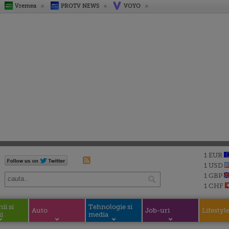
Vremea
PROTV NEWS
VOYO
1 EUR
1 USD
1 GBP
1 CHF
i si
Tehnologie si
Auto
Job-uri
Lifestyl
i
media