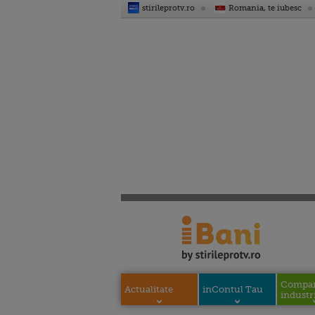
stirileprotv.ro
Romania, te iubesc
Compani
Actualitate
inContul Tau
industri