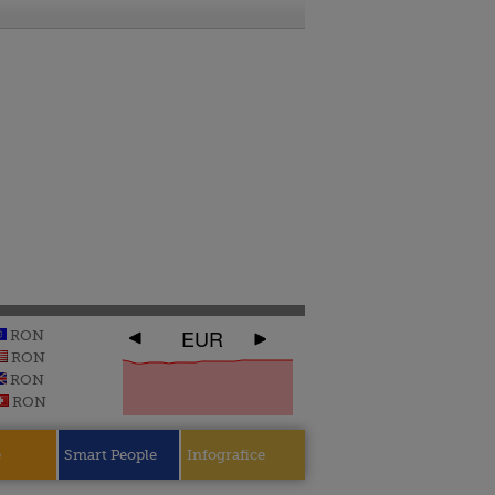
EUR
RON
RON
RON
RON
e
Smart People
Infografice