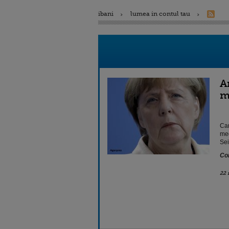
ibani
lumea in contul tau
A
m
Can
med
Sei
Con
22 