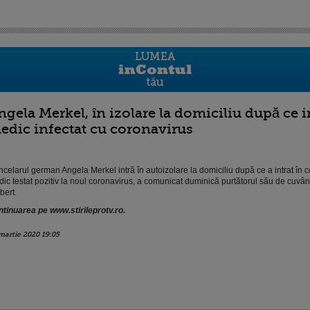
ngela Merkel, în izolare la domiciliu după ce i
edic infectat cu coronavirus
celarul german Angela Merkel intră în autoizolare la domiciliu după ce a intrat în c
ic testat pozitiv la noul coronavirus, a comunicat duminică purtătorul său de cuvânt
bert.
tinuarea pe www.stirileprotv.ro.
martie 2020 19:05