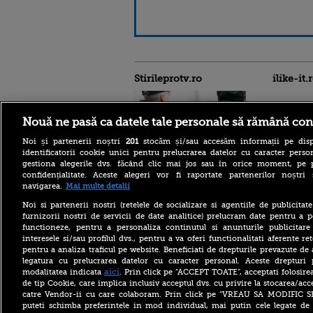
Stirileprotv.ro
ilike-it.
Nouă ne pasă ca datele tale personale să rămână con
Noi și partenerii noștri
201
stocăm și/sau accesăm informații pe disp
identificatorii cookie unici pentru prelucrarea datelor cu caracter person
Escrocheria „văduvelor
gestiona alegerile dvs. făcând clic mai jos sau în orice moment, pe 
negre” ia amploare în Rusia.
confidențialitate. Aceste alegeri vor fi raportate partenerilor noștr
„Găsește-ți un soldat și când
navigarea.
Mai multe detalii
va fi ucis vei primi 8
milioane de ruble”
Noi si partenerii nostri (retelele de socializare si agentiile de publicita
furnizorii nostri de servicii de date analitice) prelucram date pentru a p
Aflat în SUA, ministrul
functioneze, pentru a personaliza continutul si anunturile publicitare
britanic de Externe a evitat
interesele si/sau profilul dvs., pentru a va oferi functionalitati aferente ret
să spună dacă îl mai
consideră pe Trump „idiot,
pentru a analiza traficul pe website. Beneficiati de drepturile prevazute de
rasist și misogin”
legatura cu prelucrarea datelor cu caracter personal. Aceste drepturi 
aici
modalitatea indicata
. Prin click pe “ACCEPT TOATE”, acceptati folosire
Primăriile care nu se
de tip Cookie, care implica inclusiv acceptul dvs. cu privire la stocarea/acc
înrolează pe Ghiseul.ro pot
catre Vendor-ii cu care colaboram. Prin click pe “VREAU SA MODIFIC 
rămâne fără finanțare. Cât
puteti schimba preferintele in mod individual, mai putin cele legate de 
timp mai au la dispoziție