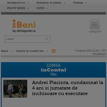
stirileprotv.ro
Romania, te iubesc
Vremea
PROTV NEWS
VOYO
ibani
lumea in contul tau
7 martie 2013 12:56 / 373
vizualizari
Andrei Placinta, condamnat la
4 ani si jumatate de
inchisoare cu executare