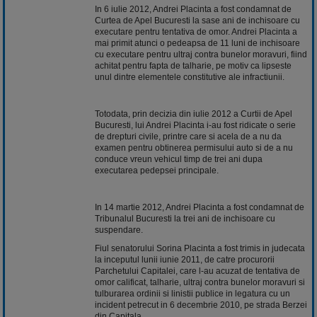
In 6 iulie 2012, Andrei Placinta a fost condamnat de
Curtea de Apel Bucuresti la sase ani de inchisoare cu
executare pentru tentativa de omor. Andrei Placinta a
mai primit atunci o pedeapsa de 11 luni de inchisoare
cu executare pentru ultraj contra bunelor moravuri, fiind
achitat pentru fapta de talharie, pe motiv ca lipseste
unul dintre elementele constitutive ale infractiunii.
Totodata, prin decizia din iulie 2012 a Curtii de Apel
Bucuresti, lui Andrei Placinta i-au fost ridicate o serie
de drepturi civile, printre care si acela de a nu da
examen pentru obtinerea permisului auto si de a nu
conduce vreun vehicul timp de trei ani dupa
executarea pedepsei principale.
In 14 martie 2012, Andrei Placinta a fost condamnat de
Tribunalul Bucuresti la trei ani de inchisoare cu
suspendare.
Fiul senatorului Sorina Placinta a fost trimis in judecata
la inceputul lunii iunie 2011, de catre procurorii
Parchetului Capitalei, care l-au acuzat de tentativa de
omor calificat, talharie, ultraj contra bunelor moravuri si
tulburarea ordinii si linistii publice in legatura cu un
incident petrecut in 6 decembrie 2010, pe strada Berzei
din Capitala.