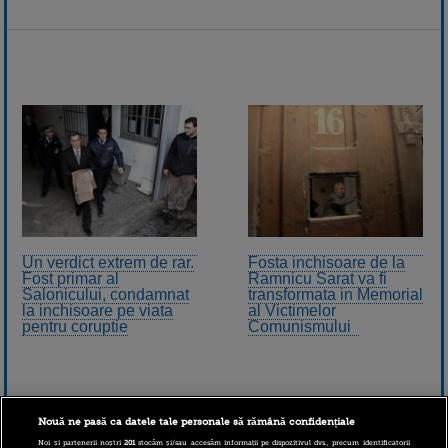
Un verdict extrem de rar.
Fosta inchisoare de la
Fost primar al
Ramnicu Sarat va fi
Salonicului, condamnat
transformata in Memorial
la inchisoare pe viata
al Victimelor
pentru coruptie
Comunismului
Nouă ne pasă ca datele tale personale să rămână confidențiale
Noi și partenerii noștri
201
stocăm și/sau accesăm informații pe dispozitivul dvs., precum identificatorii