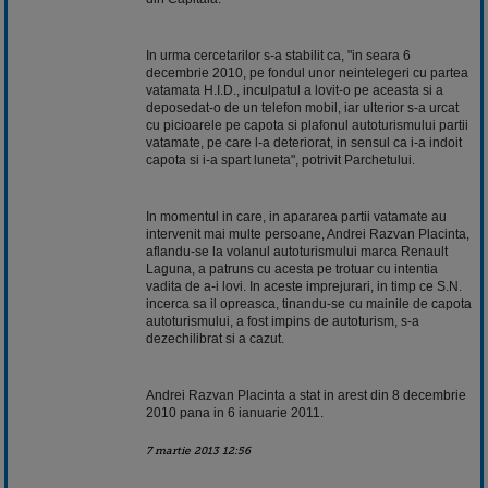
In urma cercetarilor s-a stabilit ca, "in seara 6
decembrie 2010, pe fondul unor neintelegeri cu partea
vatamata H.I.D., inculpatul a lovit-o pe aceasta si a
deposedat-o de un telefon mobil, iar ulterior s-a urcat
cu picioarele pe capota si plafonul autoturismului partii
vatamate, pe care l-a deteriorat, in sensul ca i-a indoit
capota si i-a spart luneta", potrivit Parchetului.
In momentul in care, in apararea partii vatamate au
intervenit mai multe persoane, Andrei Razvan Placinta,
aflandu-se la volanul autoturismului marca Renault
Laguna, a patruns cu acesta pe trotuar cu intentia
vadita de a-i lovi. In aceste imprejurari, in timp ce S.N.
incerca sa il opreasca, tinandu-se cu mainile de capota
autoturismului, a fost impins de autoturism, s-a
dezechilibrat si a cazut.
Andrei Razvan Placinta a stat in arest din 8 decembrie
2010 pana in 6 ianuarie 2011.
7 martie 2013 12:56