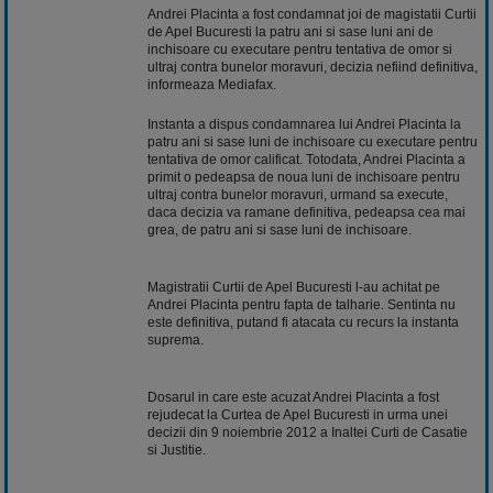
Andrei Placinta a fost condamnat joi de magistatii Curtii
de Apel Bucuresti la patru ani si sase luni ani de
inchisoare cu executare pentru tentativa de omor si
ultraj contra bunelor moravuri, decizia nefiind definitiva,
informeaza Mediafax.
Instanta a dispus condamnarea lui Andrei Placinta la
patru ani si sase luni de inchisoare cu executare pentru
tentativa de omor calificat. Totodata, Andrei Placinta a
primit o pedeapsa de noua luni de inchisoare pentru
ultraj contra bunelor moravuri, urmand sa execute,
daca decizia va ramane definitiva, pedeapsa cea mai
grea, de patru ani si sase luni de inchisoare.
Magistratii Curtii de Apel Bucuresti l-au achitat pe
Andrei Placinta pentru fapta de talharie. Sentinta nu
este definitiva, putand fi atacata cu recurs la instanta
suprema.
Dosarul in care este acuzat Andrei Placinta a fost
rejudecat la Curtea de Apel Bucuresti in urma unei
decizii din 9 noiembrie 2012 a Inaltei Curti de Casatie
si Justitie.