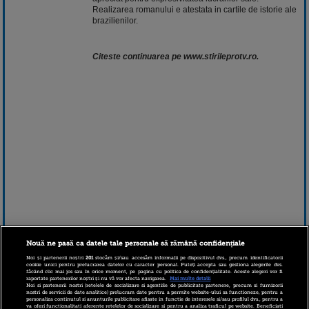
Realizarea romanului e atestata in cartile de istorie ale
brazilienilor.
Citeste continuarea pe www.stirileprotv.ro.
Nouă ne pasă ca datele tale personale să rămână confidențiale
Noi și partenerii noștri
201
stocăm și/sau accesăm informații pe dispozitivul dvs., precum identificatorii
cookie unici pentru prelucrarea datelor cu caracter personal. Puteți accepta sau gestiona alegerile dvs.
făcând clic mai jos sau în orice moment, pe pagina cu politica de confidențialitate. Aceste alegeri vor fi
raportate partenerilor noștri și nu vă vor afecta navigarea.
Mai multe detalii
Noi si partenerii nostri (retelele de socializare si agentiile de publicitate partenere, precum si furnizorii
nostri de servicii de date analitice) prelucram date pentru a permite website-ului sa functioneze, pentru a
personaliza continutul si anunturile publicitare afisate in functie de interesele si/sau profilul dvs., pentru a
va oferi functionalitati aferente retelelor de socializare si pentru a analiza traficul pe website. Beneficiati