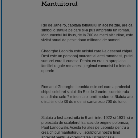
Mantuitorul
Rio de Janeiro, capitala fotbalului in aceste zile, are ca
simbol o statuie pe care si-a pus amprenta un roman.
Monumentul lui Iisus, de la 700 de metri altitudine, este
vizitat anual de peste doua milioane de oameni.
Gheorghe Leonida este artistul care i-a desenat chipul.
Desi este un personaj marcant al artei romanesti, putini
sunt cei care il cunosc. Pentru ca era un apropiat al
familiei regale romanesti, regimul comunist i-a interzis
operele.
Romanul Gheorghe Leonida este cel care a proiectat
chipul celebrei statui din Rio de Janeiro, considerata
una dintre cele 7 minuni ale lumii moderne. Statuia are
o inaltime de 38 de metri si cantareste 700 de tone.
Statuia a fost construita in 9 ani, intre 1922 si 1931, si e
proiectata de sculptorul francez de origine poloneza,
Paul Landowski. Acesta l-a ales pe Leonida pentru a
crea chipul mantuitorului, sculptorul nostru fiind
apreciat pentru expresivitatea lucrarilor sale.