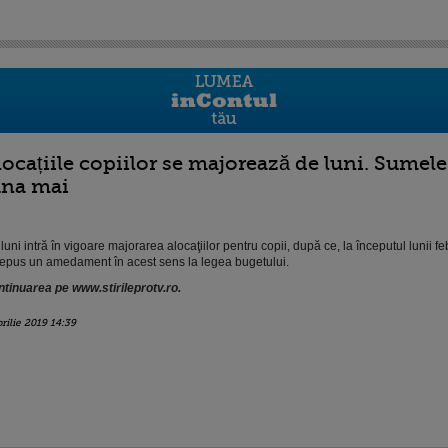
locațiile copiilor se majorează de luni. Sumele 
una mai
luni intră în vigoare majorarea alocaţiilor pentru copii, după ce, la începutul lunii f
epus un amedament în acest sens la legea bugetului.
tinuarea pe www.stirileprotv.ro.
prilie 2019 14:39