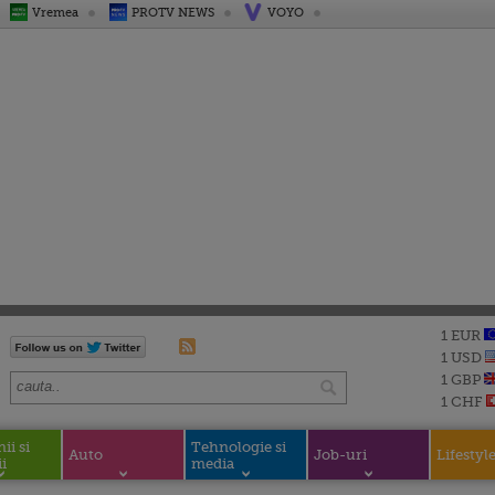
Vremea
PROTV NEWS
VOYO
1 EUR
1 USD
1 GBP
1 CHF
i si
Tehnologie si
Auto
Job-uri
Lifestyl
i
media