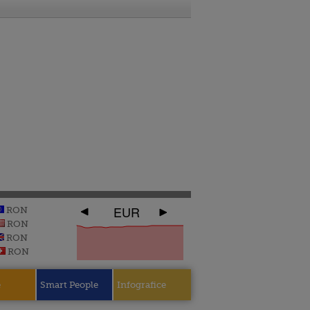
EUR
RON
RON
RON
RON
e
Smart People
Infografice