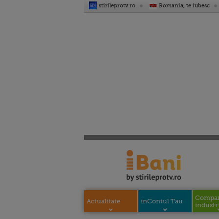
stirileprotv.ro
Romania, te iubesc
Compani
Actualitate
inContul Tau
industri