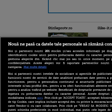
Stirileprotv.ro
ilike-it.
Nouă ne pasă ca datele tale personale să rămână con
Noi și partenerii noștri
201
stocăm și/sau accesăm informații pe disp
identificatorii cookie unici pentru prelucrarea datelor cu caracter person
Reacția MAE după ce o
gestiona alegerile dvs. făcând clic mai jos sau în orice moment, pe 
româncă a fost arestată în
confidențialitate. Aceste alegeri vor fi raportate partenerilor noștr
Germania pentru spionaj în
navigarea.
Mai multe detalii
favoarea Rusiei
Noi si partenerii nostri (retelele de socializare si agentiile de publicita
Alerta West Nile: două
furnizorii nostri de servicii de date analitice) prelucram date pentru a p
persoane au murit, iar
functioneze, pentru a personaliza continutul si anunturile publicitare
numărul cazurilor a ajuns la
interesele si/sau profilul dvs., pentru a va oferi functionalitati aferente ret
10. Măsurile de protecție
împotriva țânțarilor
pentru a analiza traficul pe website. Beneficiati de drepturile prevazute de
legatura cu prelucrarea datelor cu caracter personal. Aceste drepturi 
Ce le-a spus Donald Trump
aici
modalitatea indicata
. Prin click pe “ACCEPT TOATE”, acceptati folosire
donatorilor despre
de tip Cookie, care implica inclusiv acceptul dvs. cu privire la stocarea/acc
succesorul său pentru
catre Vendor-ii cu care colaboram. Prin click pe “VREAU SA MODIFIC 
alegerile din 2028. Pe cine a
puteti schimba preferintele in mod individual, mai putin cele legate de 
ales între Rubio și Vance