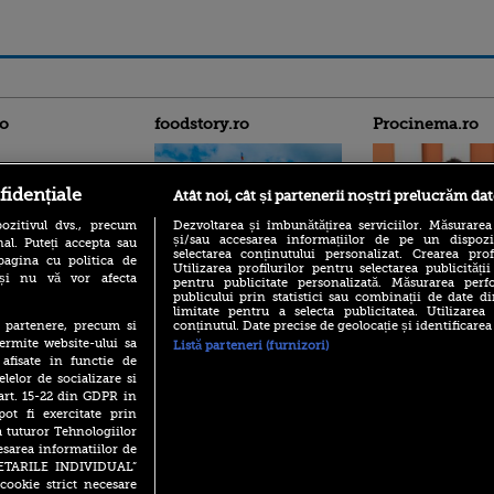
ro
foodstory.ro
Procinema.ro
fidențiale
Atât noi, cât și partenerii noștri prelucrăm dat
ozitivul dvs., precum
Dezvoltarea și îmbunătățirea serviciilor. Măsurarea
și/sau accesarea informațiilor de pe un dispoziti
al. Puteți accepta sau
selectarea conținutului personalizat. Crearea prof
pagina cu politica de
Utilizarea profilurilor pentru selectarea publicității
i și nu vă vor afecta
(P) Descoperă Lumea
pentru publicitate personalizată. Măsurarea perfo
Emoții intense pe
publicului prin statistici sau combinații de date di
Evenimentelor din România
Sebastian Stan! Iub
limitate pentru a selecta publicitatea. Utilizarea
cu Transilvania Events!
Annabelle, l-a făcu
conținutul. Date precise de geolocație și identificarea
te partenere, precum si
(P) Raku, gaming intens și o
ermite website-ului sa
Listă parteneri (furnizori)
Din 14 septembrie
pauză binemeritată cu...
 afisate in functie de
Popescu revine în 
pizza Guseppe
elelor de socializare si
principal la Pro T
 art. 15-22 din GDPR in
(P) Poți folosi bonurile de
La 88 de ani și du
pot fi exercitate prin
masă pentru a comanda
carieră fabuloasă î
mâncare acasă? Lista
a tuturor Tehnologiilor
Anthony Hopkins 
aplicațiilor care le acceptă
esarea informatiilor de
lansează oficial î
SETARILE INDIVIDUAL”
cookie strict necesare