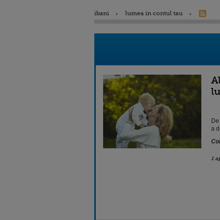
ibani
lumea in contul tau
A
l
De 
a d
Con
1 a