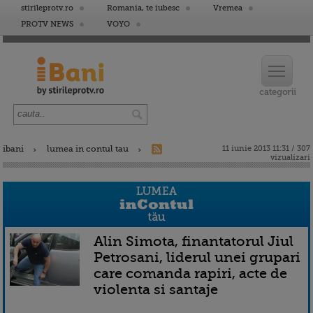
stirileprotv.ro
Romania, te iubesc
Vremea
PROTV NEWS
VOYO
ibani
lumea in contul tau
11 iunie 2013 11:31 / 307
vizualizari
Alin Simota, finantatorul Jiul
Petrosani, liderul unei grupari
care comanda rapiri, acte de
violenta si santaje