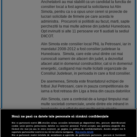
Anchetatorii au mai stabilit ca un candidat la functia de
consilier local a fost agresat la solicitarea lui Alin
Simota, pentru ca s-a opus unor cereri si proiecte de
lucrari solicitate de firmele pe care acesta le
administra. Procurorii si politistii au facut, marti, sapte
perchezitii la mai multe adrese din judetul Hunedoara.
Opt invinuiti si alte 11 persoane vor fi audiati la sediul
DIICOT.
Alin Simota este consilier local PNL la Petrosani, iar in
mandatul 2008-2012 a fost consilier judetean la
Hunedoara. Simota, care este unul dintre cei mai
cunoscuti oameni de afaceri din judet, a dezvoltat
afaceri atat in domeniul constructiilor, cat si in domeniul
energetic, castigand mai multe licitatii organizate de
Consiliul Judetean, in perioada in care a fost consilier.
De asemenea, Simota este finantatorul echipei de
fotbal
Jiul Petrosani, care in pauza competitionala de
iarna a fost retrasa din Liga a treia din cauza datoriilor.
Alin Simota, care a controlat de-a lungul timpului mai
multe societati comerciale, unele dintre ele intrand in
insolventa, s-a aflat de mai multe ori in atentia
anchetatorilor pentru evaziune fiscala, stopaj la sursa
Nouă ne pasă ca datele tale personale să rămână confidențiale
si emitere de file cec fara acoperire. Potrivit ultimei
declaratii de avere completata in 31 iulie 2012, dupa
Noi și partenerii noștri
201
stocăm și/sau accesăm informații pe dispozitivul dvs., precum identificatorii
cookie unici pentru prelucrarea datelor cu caracter personal. Puteți accepta sau gestiona alegerile dvs.
preluarea mandatului de consilier local la Petrosani,
făcând clic mai jos sau în orice moment, pe pagina cu politica de confidențialitate. Aceste alegeri vor fi
raportate partenerilor noștri și nu vă vor afecta navigarea.
Mai multe detalii
Alin Simota are in proprietate o garsoniera de 23 de
Noi si partenerii nostri (retelele de socializare si agentiile de publicitate partenere, precum si furnizorii