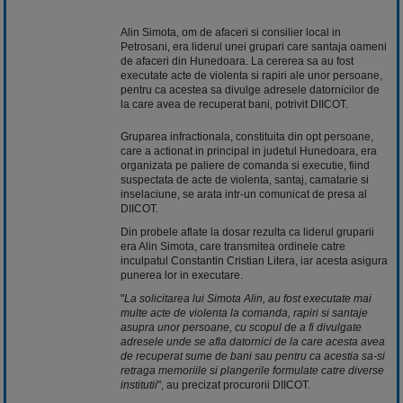
Alin Simota, om de afaceri si consilier local in
Petrosani, era liderul unei grupari care santaja oameni
de afaceri din Hunedoara. La cererea sa au fost
executate acte de violenta si rapiri ale unor persoane,
pentru ca acestea sa divulge adresele datornicilor de
la care avea de recuperat bani, potrivit DIICOT.
Gruparea infractionala, constituita din opt persoane,
care a actionat in principal in judetul Hunedoara, era
organizata pe paliere de comanda si executie, fiind
suspectata de acte de violenta, santaj, camatarie si
inselaciune, se arata intr-un comunicat de presa al
DIICOT.
Din probele aflate la dosar rezulta ca liderul gruparii
era Alin Simota, care transmitea ordinele catre
inculpatul Constantin Cristian Litera, iar acesta asigura
punerea lor in executare.
"
La solicitarea lui Simota Alin, au fost executate mai
multe acte de violenta la comanda, rapiri si santaje
asupra unor persoane, cu scopul de a fi divulgate
adresele unde se afla datornici de la care acesta avea
de recuperat sume de bani sau pentru ca acestia sa-si
retraga memoriile si plangerile formulate catre diverse
institutii
", au precizat procurorii DIICOT.