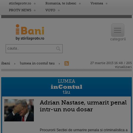
stirileprotv.ro
Romania, te iubesc
Vremea
PROTV NEWS
VOYO
ibani
lumea in contul tau
27 martie 2013 16:48 / 205
vizualizari
Adrian Nastase, urmarit penal
intr-un nou dosar
Procurorii Sectiei de urmarire penala si criminalistica a