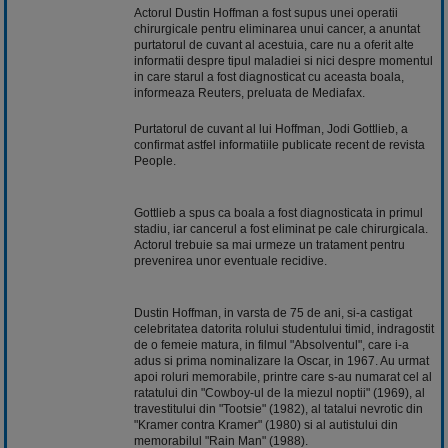
Actorul Dustin Hoffman a fost supus unei operatii
chirurgicale pentru eliminarea unui cancer, a anuntat
purtatorul de cuvant al acestuia, care nu a oferit alte
informatii despre tipul maladiei si nici despre momentul
in care starul a fost diagnosticat cu aceasta boala,
informeaza Reuters, preluata de Mediafax.
Purtatorul de cuvant al lui Hoffman, Jodi Gottlieb, a
confirmat astfel informatiile publicate recent de revista
People.
Gottlieb a spus ca boala a fost diagnosticata in primul
stadiu, iar cancerul a fost eliminat pe cale chirurgicala.
Actorul trebuie sa mai urmeze un tratament pentru
prevenirea unor eventuale recidive.
Dustin Hoffman, in varsta de 75 de ani, si-a castigat
celebritatea datorita rolului studentului timid, indragostit
de o femeie matura, in filmul "Absolventul", care i-a
adus si prima nominalizare la Oscar, in 1967. Au urmat
apoi roluri memorabile, printre care s-au numarat cel al
ratatului din "Cowboy-ul de la miezul noptii" (1969), al
travestitului din "Tootsie" (1982), al tatalui nevrotic din
"Kramer contra Kramer" (1980) si al autistului din
memorabilul "Rain Man" (1988).