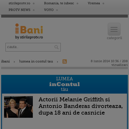
stirileprotv.ro
Romania, te iubesc
Vremea
PROTV NEWS
VOYO
ibani
lumea in contul tau
8 iunie 2014 10:36 / 208
vizualizari
Actorii Melanie Griffith si
Antonio Banderas divorteaza,
dupa 18 ani de casnicie