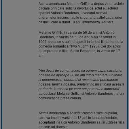
Actrita americana Melanie Griffith a depus vineri actele
oficiale prin care solicita divortul de sotul ei, actorul
spaniol Antonio Banderas, invocand motivul
diferentelor ireconciliabile si punand astfel capat unei
casnicii care a durat 18 ani, informeaza Reuters.
Melanie Griffith, in varsta de 56 de ani, si Antonio
Banderas, in varsta de 53 de ani, s-au casatorit in
1996, dupa ce s-au indragostit in timpul filmarilor de la
comedia romantica "Two Much" (1995). Cei doi actori
au impreuna o fiica, Stella Banderas, in varsta de 17
ani.
"
Am decis de comun acord sa punem capat casatoriei
noastre de aproape 20 de ani intr-o maniera iubitoare
si prieteneasca, onorand si respectand persoanele
noastre, familia noastra, prietenii nostri si toata aceasta
perioada frumoasa pe care am petrecut-o impreuna
",
au declarat Melanie Griffith si Antonio Banderas intr-un
comunicat de presa comun.
Actrita americana a solicitat custodia fiicei cuplului,
care va implini varsta de 18 ani in luna septembrie,
acceptand insa ca Antonio Banderas sa isi viziteze fiica
de cate ori doreste.