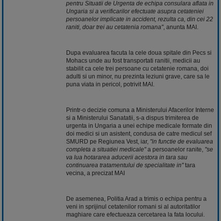
pentru Situatii de Urgenta de echipa consulara aflata in
Ungaria si a verificarilor efectuate asupra cetateniei
persoanelor implicate in accident, rezulta ca, din cei 22
raniti, doar trei au cetatenia romana"
, anunta MAI.
Dupa evaluarea facuta la cele doua spitale din Pecs si
Mohacs unde au fost transportati ranitii, medicii au
stabilit ca cele trei persoane cu cetatenie romana, doi
adulti si un minor, nu prezinta leziuni grave, care sa le
puna viata in pericol, potrivit MAI.
Printr-o decizie comuna a Ministerului Afacerilor Interne
si a Ministerului Sanatatii, s-a dispus trimiterea de
urgenta in Ungaria a unei echipe medicale formate din
doi medici si un asistent, condusa de catre medicul sef
SMURD pe Regiunea Vest, iar,
"in functie de evaluarea
completa a situatiei medicale"
a persoanelor ranite,
"se
va lua hotararea aducerii acestora in tara sau
continuarea tratamentului de specialitate in"
tara
vecina, a precizat MAI
De asemenea, Politia Arad a trimis o echipa pentru a
veni in sprijinul cetatenilor romani si al autoritatilor
maghiare care efectueaza cercetarea la fata locului.