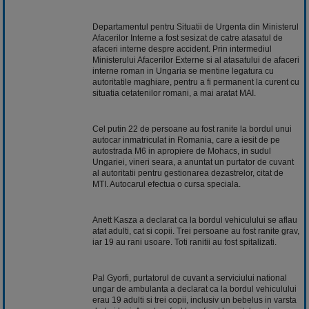
Departamentul pentru Situatii de Urgenta din Ministerul
Afacerilor Interne a fost sesizat de catre atasatul de
afaceri interne despre accident. Prin intermediul
Ministerului Afacerilor Externe si al atasatului de afaceri
interne roman in Ungaria se mentine legatura cu
autoritatile maghiare, pentru a fi permanent la curent cu
situatia cetatenilor romani, a mai aratat MAI.
Cel putin 22 de persoane au fost ranite la bordul unui
autocar inmatriculat in Romania, care a iesit de pe
autostrada M6 in apropiere de Mohacs, in sudul
Ungariei, vineri seara, a anuntat un purtator de cuvant
al autoritatii pentru gestionarea dezastrelor, citat de
MTI. Autocarul efectua o cursa speciala.
Anett Kasza a declarat ca la bordul vehiculului se aflau
atat adulti, cat si
copii
. Trei persoane au fost ranite grav,
iar 19 au rani usoare. Toti ranitii au fost spitalizati.
Pal Gyorfi, purtatorul de cuvant a serviciului national
ungar de ambulanta a declarat ca la bordul vehiculului
erau 19 adulti si trei copii, inclusiv un bebelus in varsta