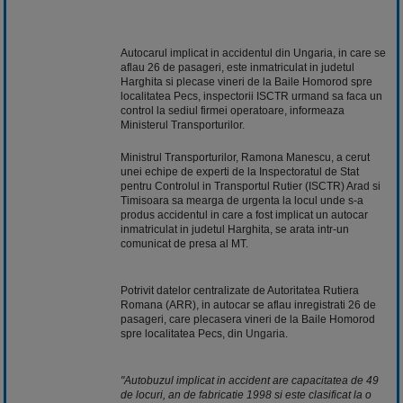
Autocarul implicat in accidentul din Ungaria, in care se
aflau 26 de pasageri, este inmatriculat in judetul
Harghita si plecase vineri de la Baile Homorod spre
localitatea Pecs, inspectorii ISCTR urmand sa faca un
control la sediul firmei operatoare, informeaza
Ministerul Transporturilor.
Ministrul Transporturilor, Ramona Manescu, a cerut
unei echipe de experti de la Inspectoratul de Stat
pentru Controlul in Transportul Rutier (ISCTR) Arad si
Timisoara sa mearga de urgenta la locul unde s-a
produs accidentul in care a fost implicat un autocar
inmatriculat in judetul Harghita, se arata intr-un
comunicat de presa al MT.
Potrivit datelor centralizate de Autoritatea Rutiera
Romana (ARR), in autocar se aflau inregistrati 26 de
pasageri, care plecasera vineri de la Baile Homorod
spre localitatea Pecs, din
Ungaria
.
"Autobuzul implicat in accident are capacitatea de 49
de locuri, an de fabricatie 1998 si este clasificat la o