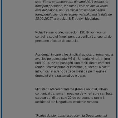
stea. Firma operatoare are din anul 2011 licenta de
transport persoane, iar soferul care se afla la volan
este detinator al unui certificat profesional pentru
transportul rutier de persoane, valabil pana la data de
15.09.2015
", a precizat MT, potrivit
Mediafax
.
Potrivit sursei citate, inspectorii ISCTR vor face un
control la sediul firmei, pentru a verifica transportul de
persoane efectuat de aceasta.
Accidentul in care a fost implicat autocarul romanesc a
avut loc pe autostrada M6 din Ungaria, vineri, in jurul
orei 20.14, 22 de pasageri fiind raniti, dintre care trei
romani. Potrivit primelor informatii, autocarul a cazut
intr-un canal adanc de zece metri de pe marginea
drumului si s-a rasturnat pe o parte.
Ministerul Afacerilor Interne (MAI) a anuntat, intr-un
comunicat transmis in noaptea de vineri spre sambata,
ca doar trei dintre cele 22 de persoanele ranite in
accidentul din Ungaria au cetatenie romana.
"Potrivit datelor transmise recent la Departamentul