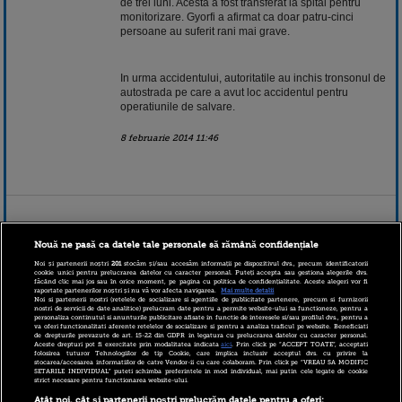
de trei luni. Acesta a fost transferat la spital pentru
monitorizare. Gyorfi a afirmat ca doar patru-cinci
persoane au suferit rani mai grave.
In urma accidentului, autoritatile au inchis tronsonul de
autostrada pe care a avut loc accidentul pentru
operatiunile de salvare.
8 februarie 2014 11:46
Nouă ne pasă ca datele tale personale să rămână confidențiale
Noi și partenerii noștri
201
stocăm și/sau accesăm informații pe dispozitivul dvs., precum identificatorii
cookie unici pentru prelucrarea datelor cu caracter personal. Puteți accepta sau gestiona alegerile dvs.
făcând clic mai jos sau în orice moment, pe pagina cu politica de confidențialitate. Aceste alegeri vor fi
raportate partenerilor noștri și nu vă vor afecta navigarea.
Mai multe detalii
Noi si partenerii nostri (retelele de socializare si agentiile de publicitate partenere, precum si furnizorii
nostri de servicii de date analitice) prelucram date pentru a permite website-ului sa functioneze, pentru a
personaliza continutul si anunturile publicitare afisate in functie de interesele si/sau profilul dvs., pentru a
va oferi functionalitati aferente retelelor de socializare si pentru a analiza traficul pe website. Beneficiati
de drepturile prevazute de art. 15-22 din GDPR in legatura cu prelucrarea datelor cu caracter personal.
Aceste drepturi pot fi exercitate prin modalitatea indicata
aici
. Prin click pe “ACCEPT TOATE”, acceptati
folosirea tuturor Tehnologiilor de tip Cookie, care implica inclusiv acceptul dvs. cu privire la
stocarea/accesarea informatiilor de catre Vendor-ii cu care colaboram. Prin click pe “VREAU SA MODIFIC
SETARILE INDIVIDUAL” puteti schimba preferintele in mod individual, mai putin cele legate de cookie
strict necesare pentru functionarea website-ului.
Atât noi, cât și partenerii noștri prelucrăm datele pentru a oferi: