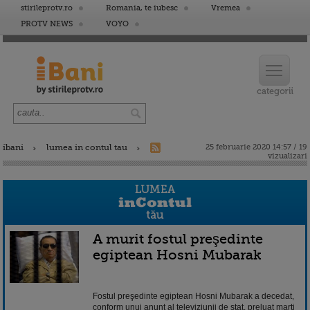
stirileprotv.ro
Romania, te iubesc
Vremea
PROTV NEWS
VOYO
ibani
lumea in contul tau
25 februarie 2020 14:57 / 19
vizualizari
A murit fostul preşedinte
egiptean Hosni Mubarak
Fostul preşedinte egiptean Hosni Mubarak a decedat,
conform unui anunţ al televiziunii de stat, preluat marţi