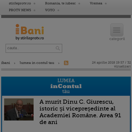
stirileprotv.ro
Romania, te iubesc
Vremea
PROTV NEWS
VOYO
ibani
lumea in contul tau
24 aprilie 2018 19:57 / 32
vizualizari
A murit Dinu C. Giurescu,
istoric şi vicepreşedinte al
Academiei Române. Avea 91
de ani