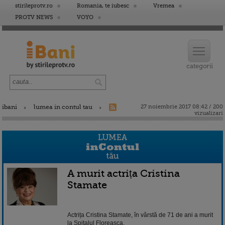
stirileprotv.ro
Romania, te iubesc
Vremea
PROTV NEWS
VOYO
ibani
lumea in contul tau
27 noiembrie 2017 08:42 / 200
vizualizari
A murit actrița Cristina
Stamate
Actrița Cristina Stamate, în vârstă de 71 de ani a murit
la Spitalul Floreasca.