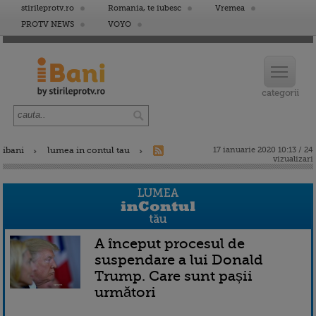
stirileprotv.ro
Romania, te iubesc
Vremea
PROTV NEWS
VOYO
ibani
lumea in contul tau
17 ianuarie 2020 10:13 / 24
vizualizari
A început procesul de
suspendare a lui Donald
Trump. Care sunt pașii
următori